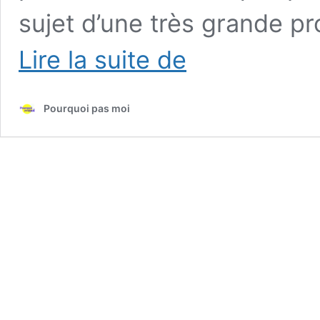
sujet d’une très grande pr
#31
Lire la suite de
Podcast
–
Claire
Pourquoi pas moi
Mougenot
–
Fondatrice
de
Luz
Collection,
la
petite
voix
de
la
lumière