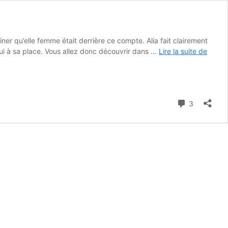
iner qu’elle femme était derrière ce compte. Alia fait clairement
#28
’hui à sa place. Vous allez donc découvrir dans …
Lire la suite de
Podca
–
Alia
Cardy
Commenta
3
:
D’avo
à
coach
puis
roman