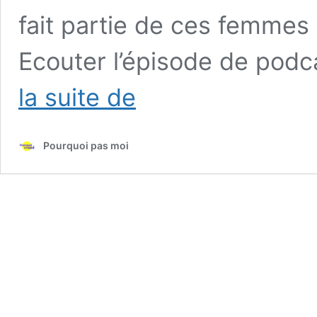
fait partie de ces femmes
Ecouter l’épisode de pod
Rediffusion
la suite de
#32
Podcast
–
Pourquoi pas moi
Dorothée
Barth
:
du
journalisme
au
One-
Woman
Show
à
co-
fondatrice