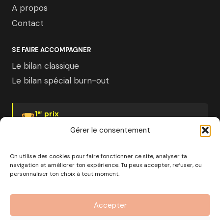
A propos
Contact
SE FAIRE ACCOMPAGNER
Le bilan classique
Le bilan spécial burn-out
1
prix
er
Psychologies Magazine
Gérer le consentement
On utilise des cookies pour faire fonctionner ce site, analyser ta
navigation et améliorer ton expérience. Tu peux accepter, refuser, ou
personnaliser ton choix à tout moment.
© 2026 Pourquoi pas moi · Société à mission · EURL au
capital de 1000€ · RCS Marseille · SIRET
Accepter
890 976 699 00037
OF n°93 13 18812 13 — Enregistré auprès du préfet de la