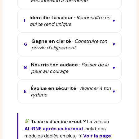
Reconnexion à toi-même
Identifie ta valeur
·
Reconnaître ce
▾
I
qui te rend unique
Gagne en clarté
·
Construire ton
▾
G
puzzle d’alignement
Nourris ton audace
·
Passer de la
▾
N
peur au courage
Évolue en sécurité
·
Avancer à ton
▾
E
rythme
Tu sors d’un burn-out ?
La version
ALIGNE après un burnout
inclut des
modules dédiés en plus. →
Voir la page