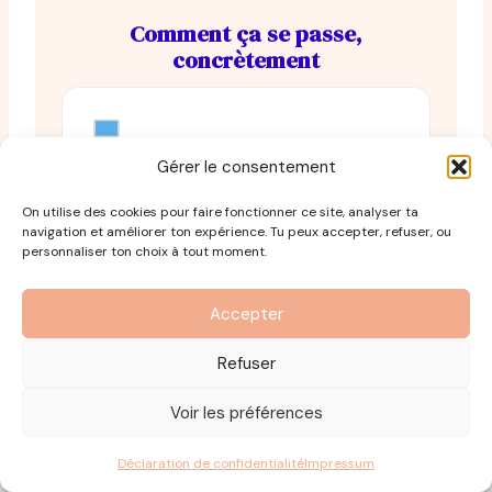
Comment ça se passe,
concrètement
Gérer le consentement
Format
On utilise des cookies pour faire fonctionner ce site, analyser ta
100% à distance.
Plateforme dédiée
navigation et améliorer ton expérience. Tu peux accepter, refuser, ou
accessible
1 an
. Visios pour les RDV
personnaliser ton choix à tout moment.
individuels et collectifs.
Accepter
Refuser
Voir les préférences
Durée
3 mois actifs
(20h à 24h sur 10
Déclaration de confidentialité
Impressum
semaines, encadré par la loi). Environ
2h