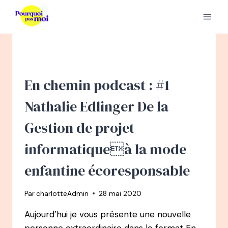
Aller
au
contenu
En chemin podcast : #1
Nathalie Edlinger De la
Gestion de projet
informatiqueà la mode
enfantine écoresponsable
Par
charlotteAdmin
28 mai 2020
Aujourd’hui je vous présente une nouvelle
personne extraordinaire dans le format En