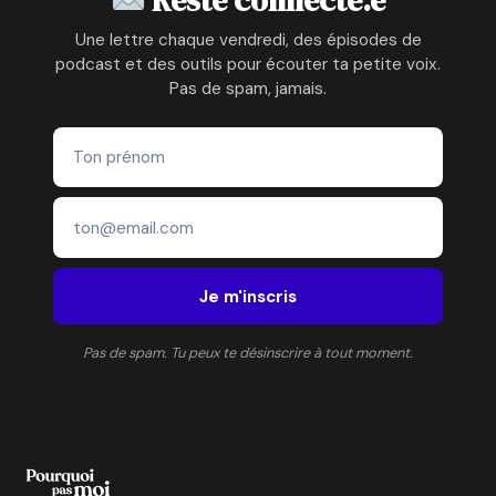
INFORMATIQUEÀ
LA
Une lettre chaque vendredi, des épisodes de
MODE
podcast et des outils pour écouter ta petite voix.
ENFANTINE
Pas de spam, jamais.
ÉCORESPONSABLE
Je m'inscris
Pas de spam. Tu peux te désinscrire à tout moment.