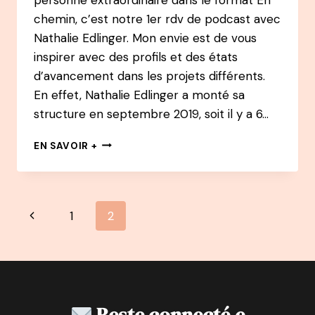
chemin, c’est notre 1er rdv de podcast avec
Nathalie Edlinger. Mon envie est de vous
inspirer avec des profils et des états
d’avancement dans les projets différents.
En effet, Nathalie Edlinger a monté sa
structure en septembre 2019, soit il y a 6…
EN
EN SAVOIR +
CHEMIN
PODCAST
:
#1
Navigation
Page
1
2
NATHALIE
EDLINGER
de
précédente
DE
LA
page
GESTION
DE
PROJET
Reste connecté.e