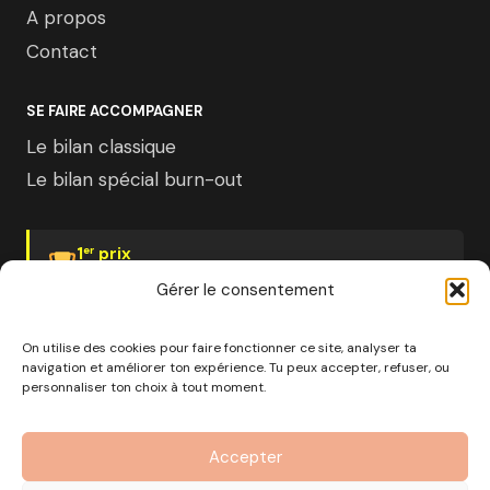
A propos
Contact
SE FAIRE ACCOMPAGNER
Le bilan classique
Le bilan spécial burn-out
1
prix
er
Psychologies Magazine
Gérer le consentement
On utilise des cookies pour faire fonctionner ce site, analyser ta
navigation et améliorer ton expérience. Tu peux accepter, refuser, ou
personnaliser ton choix à tout moment.
© 2026 Pourquoi pas moi · Société à mission · EURL au
capital de 1000€ · RCS Marseille · SIRET
Accepter
890 976 699 00037
OF n°93 13 18812 13 — Enregistré auprès du préfet de la