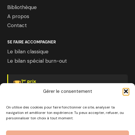
Bibliothèque
A propos
Contact
SE FAIRE ACCOMPAGNER
Le bilan classique
Le bilan spécial burn-out
1
prix
er
Psychologies Magazine
Gérer le consentement
On utilise des cookies pour faire fonctionner ce site, analyser ta
navigation et améliorer ton expérience. Tu peux accepter, refuser, ou
personnaliser ton choix à tout moment.
© 2026 Pourquoi pas moi · Société à mission · EURL au
capital de 1000€ · RCS Marseille · SIRET