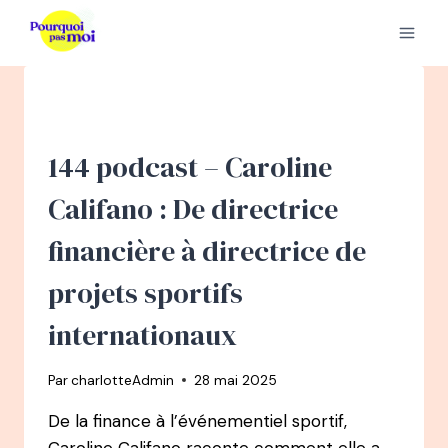
Aller
au
contenu
144 podcast – Caroline
Califano : De directrice
financière à directrice de
projets sportifs
internationaux
Par
charlotteAdmin
28 mai 2025
De la finance à l’événementiel sportif,
Caroline Califano raconte comment elle a