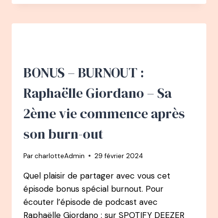
–
SOLENN
THOMAS
:
DE
CHASSEUSE
DE
BONUS – BURNOUT :
TÊTE
À
Raphaëlle Giordano – Sa
CUEILLEUSE
DE
2ème vie commence après
TALENTS
ET
son burn-out
FONDATRICE
D’EKLORE
Par
charlotteAdmin
29 février 2024
Quel plaisir de partager avec vous cet
épisode bonus spécial burnout. Pour
écouter l’épisode de podcast avec
Raphaëlle Giordano : sur SPOTIFY DEEZER