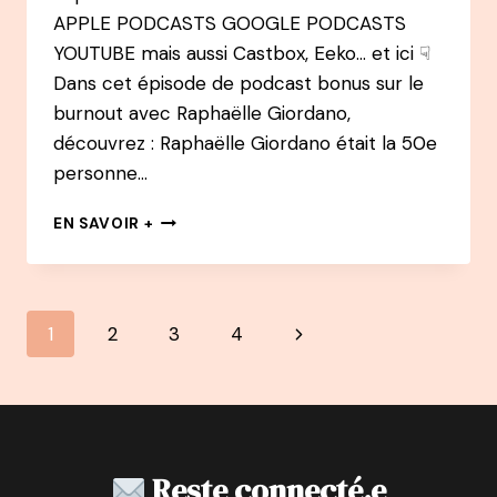
APPLE PODCASTS GOOGLE PODCASTS
YOUTUBE mais aussi Castbox, Eeko… et ici ☟
Dans cet épisode de podcast bonus sur le
burnout avec Raphaëlle Giordano,
découvrez : Raphaëlle Giordano était la 50e
personne…
BONUS
EN SAVOIR +
–
BURNOUT
:
RAPHAËLLE
Navigation
Page
1
2
3
4
GIORDANO
–
de
suivante
SA
2ÈME
page
VIE
COMMENCE
APRÈS
Reste connecté.e