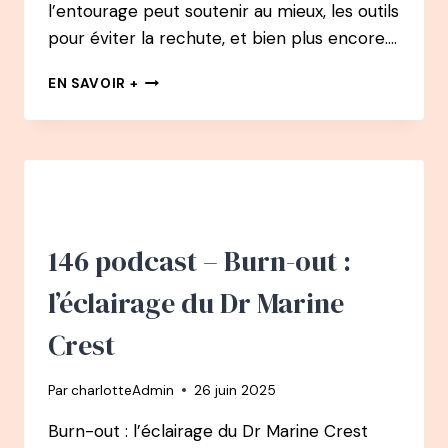
l’entourage peut soutenir au mieux, les outils
pour éviter la rechute, et bien plus encore….
147
EN SAVOIR +
PODCAST
–
BURN-
OUT
:
L’ÉCLAIRAGE
DE
LA
146 podcast – Burn-out :
PSYCHOLOGUE
LAURENCE
l’éclairage du Dr Marine
ADJADJ
Crest
Par
charlotteAdmin
26 juin 2025
Burn-out : l’éclairage du Dr Marine Crest