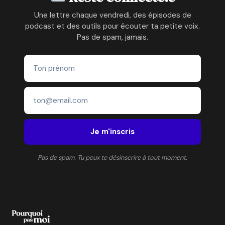
SON
BURN-
Une lettre chaque vendredi, des épisodes de
OUT
podcast et des outils pour écouter ta petite voix.
Pas de spam, jamais.
Je m'inscris
Pas de spam. Tu peux te désinscrire à tout moment.