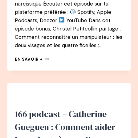
narcissique Écouter cet épisode sur ta
plateforme préférée :
Spotify, Apple
Podcasts, Deezer
YouTube Dans cet
épisode bonus, Christel Petitcollin partage :
Comment reconnaître un manipulateur : les
deux visages et les quatre ficelles ;…
172
EN SAVOIR +
PODCAST
–
COMPRENDRE
LES
MANIPULATEURS
POUR
NE
PLUS
166 podcast – Catherine
SE
FAIRE
Gueguen : Comment aider
MANIPULER
PAR