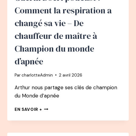
AVEC
Comment la respiration a
CONFIANCE
GRÂCE
changé sa vie – De
AUX
NEUROSCIENCES
chauffeur de maître à
Champion du monde
d’apnée
Par
charlotteAdmin
2 avril 2026
Arthur nous partage ses clés de champion
du Monde d’apnée
165
EN SAVOIR +
PODCAST
–
ARTHUR
GUÉRIN