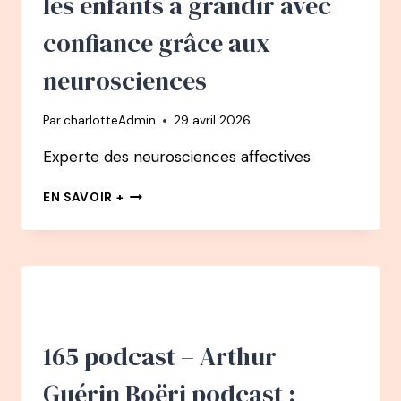
les enfants à grandir avec
CHRISTEL
PETITCOLLIN
confiance grâce aux
neurosciences
Par
charlotteAdmin
29 avril 2026
Experte des neurosciences affectives
166
EN SAVOIR +
PODCAST
–
CATHERINE
GUEGUEN
:
COMMENT
AIDER
LES
165 podcast – Arthur
ENFANTS
À
Guérin Boëri podcast :
GRANDIR