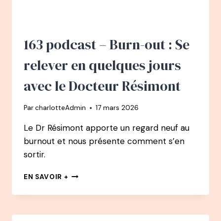
BOËRI
PODCAST
:
COMMENT
163 podcast – Burn-out : Se
LA
RESPIRATION
relever en quelques jours
A
CHANGÉ
avec le Docteur Résimont
SA
VIE
Par
charlotteAdmin
17 mars 2026
–
DE
Le Dr Résimont apporte un regard neuf au
CHAUFFEUR
burnout et nous présente comment s’en
DE
MAÎTRE
sortir.
À
CHAMPION
163
EN SAVOIR +
DU
PODCAST
MONDE
–
D’APNÉE
BURN-
OUT