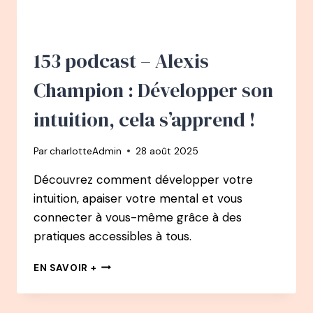
B’
:
SANTÉ
MENTALE,
153 podcast – Alexis
UN
COMBAT
Champion : Développer son
QUOTIDIEN
intuition, cela s’apprend !
Par
charlotteAdmin
28 août 2025
Découvrez comment développer votre
intuition, apaiser votre mental et vous
connecter à vous-même grâce à des
pratiques accessibles à tous.
153
EN SAVOIR +
PODCAST
–
ALEXIS