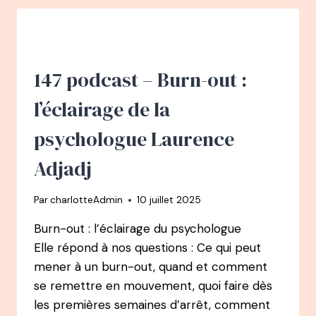
CHAMPION
:
DÉVELOPPER
SON
INTUITION,
147 podcast – Burn-out :
CELA
S’APPREND
l’éclairage de la
!
psychologue Laurence
Adjadj
Par
charlotteAdmin
10 juillet 2025
Burn-out : l’éclairage du psychologue
Elle répond à nos questions : Ce qui peut
mener à un burn-out, quand et comment
se remettre en mouvement, quoi faire dès
les premières semaines d’arrêt, comment