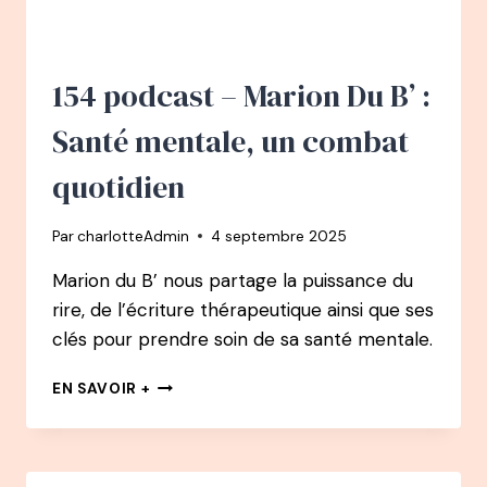
:
SE
RELEVER
EN
154 podcast – Marion Du B’ :
QUELQUES
JOURS
Santé mentale, un combat
AVEC
LE
quotidien
DOCTEUR
RÉSIMONT
Par
charlotteAdmin
4 septembre 2025
Marion du B’ nous partage la puissance du
rire, de l’écriture thérapeutique ainsi que ses
clés pour prendre soin de sa santé mentale.
154
EN SAVOIR +
PODCAST
–
MARION
DU