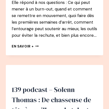
Elle répond à nos questions : Ce qui peut
mener à un burn-out, quand et comment
se remettre en mouvement, quoi faire dès
les premières semaines d’arrêt, comment
l’entourage peut soutenir au mieux, les outils
pour éviter la rechute, et bien plus encore….
146
EN SAVOIR +
PODCAST
–
BURN-
OUT
:
L’ÉCLAIRAGE
DU
DR
139 podcast – Solenn
MARINE
CREST
Thomas : De chasseuse de