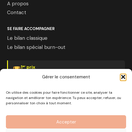
A propos
Contact
SE FAIRE ACCOMPAGNER
Le bilan classique
Le bilan spécial burn-out
1
prix
er
Psychologies Magazine
Gérer le consentement
On utilise des cookies pour faire fonctionner ce site, analyser ta
navigation et améliorer ton expérience. Tu peux accepter, refuser, ou
personnaliser ton choix à tout moment.
© 2026 Pourquoi pas moi · Société à mission · EURL au
capital de 1000€ · RCS Marseille · SIRET
Accepter
890 976 699 00037
OF n°93 13 18812 13 — Enregistré auprès du préfet de la