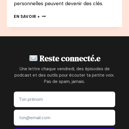
personnelles peuvent devenir des clés.
143
EN SAVOIR +
PODCAST
–
CARLO
TRIPPI
:
DE
Reste connecté.e
COMMERCIAL
DANS
Une lettre chaque vendredi, des épisodes de
UNE
podcast et des outils pour écouter ta petite voix.
IMPRIMERIE
Pas de spam, jamais.
À
PIONNIER
DE
LA
THÉRAPIE
DE
COUPLE
IMAGO