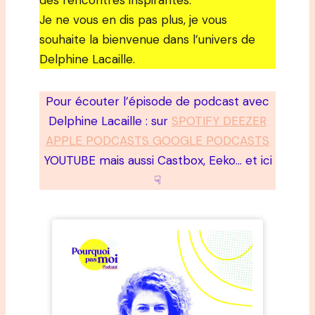
des rencontres inspirantes.
Je ne vous en dis pas plus, je vous
souhaite la bienvenue dans l’univers de
Delphine Lacaille.
Pour écouter l’épisode de podcast avec
Delphine Lacaille : sur
SPOTIFY DEEZER
APPLE PODCASTS GOOGLE PODCASTS
YOUTUBE mais aussi Castbox, Eeko… et ici
☟