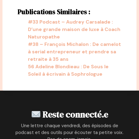
Publications Similaires :
#33 Podcast – Audrey Carsalade :
D’une grande maison de luxe à Coach
Naturopathe
#38 – François Michalon : De camelot
à serial entrepreneur et prendre sa
retraite à 35 ans
56 Adeline Blondieau : De Sous le
Soleil à écrivain à Sophrologue
Reste connecté.e
Une lettre chaque vendredi, des épisodes de
podcast et des outils pour écouter ta petite voix.