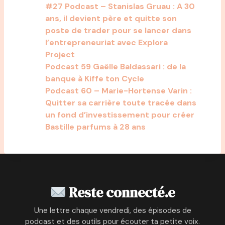
#27 Podcast – Stanislas Gruau : A 30
ans, il devient père et quitte son
poste de trader pour se lancer dans
l’entrepreneuriat avec Explora
Project
Podcast 59 Gaëlle Baldassari : de la
banque à Kiffe ton Cycle
Podcast 60 – Marie-Hortense Varin :
Quitter sa carrière toute tracée dans
un fond d’investissement pour créer
Bastille parfums à 28 ans
Reste connecté.e
Une lettre chaque vendredi, des épisodes de
podcast et des outils pour écouter ta petite voix.