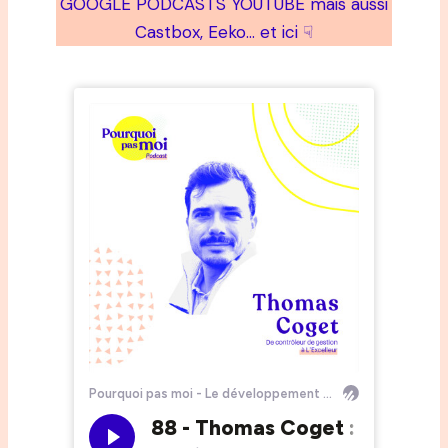
GOOGLE PODCASTS YOUTUBE mais aussi
Castbox, Eeko… et ici ☟