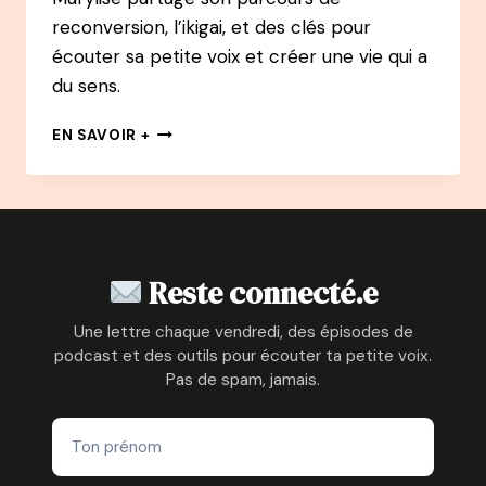
reconversion, l’ikigai, et des clés pour
écouter sa petite voix et créer une vie qui a
du sens.
152
EN SAVOIR +
PODCAST
–
MARILYSE
TRÉCOURT
:
L’IKIGAÏ
Reste connecté.e
OU
L’ART
Une lettre chaque vendredi, des épisodes de
DE
podcast et des outils pour écouter ta petite voix.
CONCILIER
Pas de spam, jamais.
L’ÉPANOUISSEMENT
PROFESSIONNEL
ET
PERSONNEL