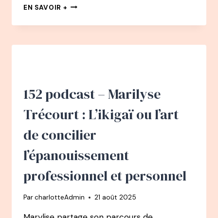
155
EN SAVOIR +
PODCAST
–
CHRISTEL
PETITCOLLIN
:
COMPRENDRE
ET
GÉRER
152 podcast – Marilyse
SES
ÉMOTIONS
Trécourt : L’ikigaï ou l’art
de concilier
l’épanouissement
professionnel et personnel
Par
charlotteAdmin
21 août 2025
Marylise partage son parcours de