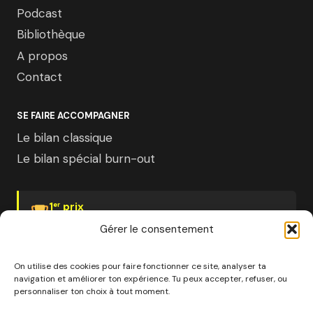
Podcast
Bibliothèque
A propos
Contact
SE FAIRE ACCOMPAGNER
Le bilan classique
Le bilan spécial burn-out
1
prix
er
Psychologies Magazine
Gérer le consentement
On utilise des cookies pour faire fonctionner ce site, analyser ta
navigation et améliorer ton expérience. Tu peux accepter, refuser, ou
personnaliser ton choix à tout moment.
© 2026 Pourquoi pas moi · Société à mission · EURL au