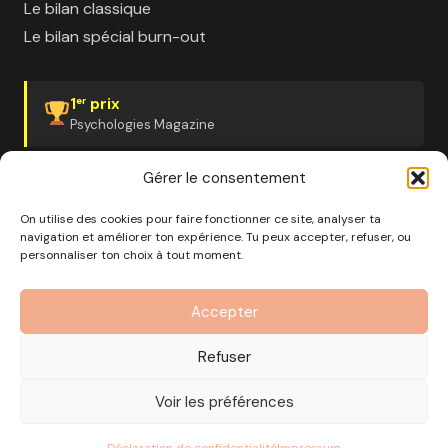
Le bilan classique
Le bilan spécial burn-out
1
prix
er
Psychologies Magazine
Gérer le consentement
On utilise des cookies pour faire fonctionner ce site, analyser ta
navigation et améliorer ton expérience. Tu peux accepter, refuser, ou
© 2026 Pourquoi pas moi · Société à mission · EURL au
personnaliser ton choix à tout moment.
capital de 1000€ · RCS Marseille · SIRET
890 976 699 00037
Accepter
OF n°93 13 18812 13 — Enregistré auprès du préfet de la
région Provence-Alpes-Côte d'Azur
Refuser
CGV
Mentions Légales
Politique de confidentialité
Voir les préférences
Gérer les cookies