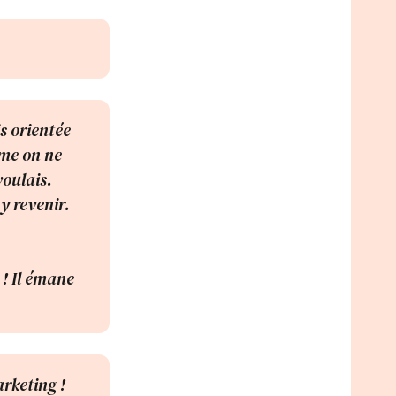
s orientée
mme on ne
voulais.
y revenir.
t ! Il émane
rketing !