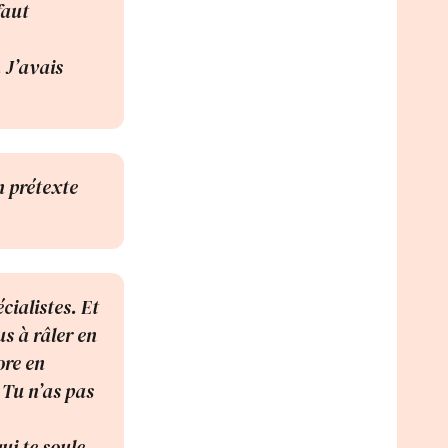
faut
 J’avais
n prétexte
cialistes. Et
us à râler en
ore en
 Tu n’as pas
ui te soule