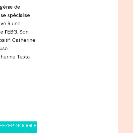
 génie de
 se spécialise
rvé à une
de l’EBG. Son
ositif. Catherine
use,
herine Testa.
Y DEEZER GOOGLE