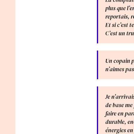
plus que l’
reportais, r
Et si c’est 
C’est un tr
Un copain pa
n’aimes pas 
Je n’arriva
de base me 
faire en pa
durable, en
énergies en