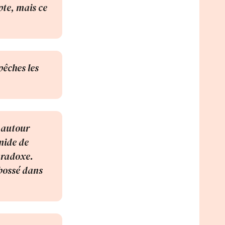
pte, mais ce
pêches les
e autour
imide de
paradoxe.
 bossé dans