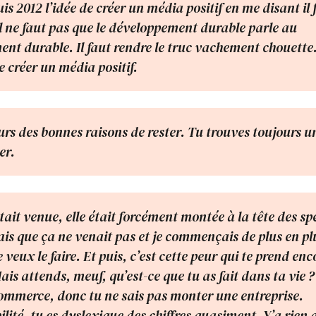
is 2012 l’idée de créer un média positif en me disant il 
 Il ne faut pas que le développement durable parle au
nt durable. Il faut rendre le truc vachement chouette.
e créer un média positif.
urs des bonnes raisons de rester. Tu trouves toujours u
er.
était venue, elle était forcément montée à la tête des spé
yais que ça ne venait pas et je commençais de plus en pl
 veux le faire. Et puis, c’est cette peur qui te prend enc
ais attends, meuf, qu’est-ce que tu as fait dans ta vie ?
ommerce, donc tu ne sais pas monter une entreprise.
ité, tu es dyslexique des chiffres quasiment. Y’a rien q