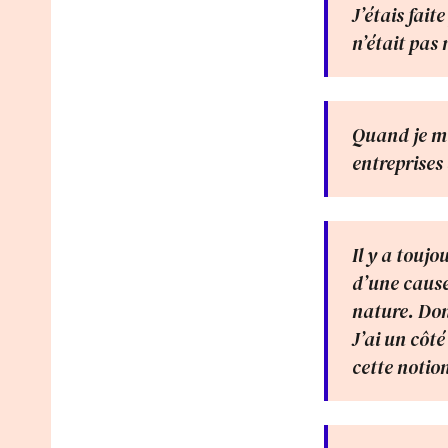
J’étais fait
n’était pas 
Quand je me
entreprises
Il y a touj
d’une cause
nature. Don
J’ai un côté
cette noti