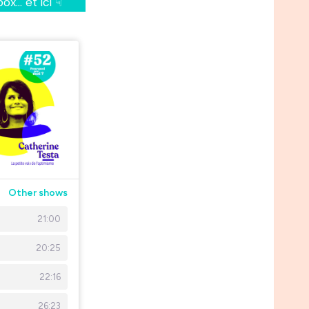
x… et ici ☟