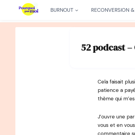
Aller
BURNOUT
RECONVERSION &
au
contenu
52 podcast – 
Cela faisait plu
patience a payé
thème qui m’est
J’ouvre une pare
vous et en vous
commentaire su