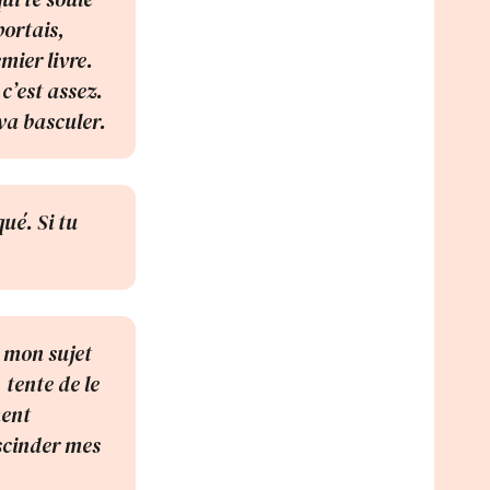
portais,
mier livre.
c’est assez.
va basculer.
qué. Si tu
e mon sujet
 tente de le
ment
 scinder mes