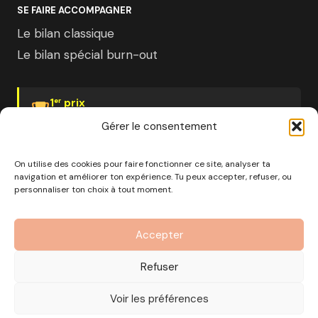
SE FAIRE ACCOMPAGNER
Le bilan classique
Le bilan spécial burn-out
1
prix
er
Psychologies Magazine
Gérer le consentement
On utilise des cookies pour faire fonctionner ce site, analyser ta
navigation et améliorer ton expérience. Tu peux accepter, refuser, ou
personnaliser ton choix à tout moment.
© 2026 Pourquoi pas moi · Société à mission · EURL au
capital de 1000€ · RCS Marseille · SIRET
Accepter
890 976 699 00037
OF n°93 13 18812 13 — Enregistré auprès du préfet de la
Refuser
région Provence-Alpes-Côte d'Azur
CGV
Mentions Légales
Politique de confidentialité
Voir les préférences
Gérer les cookies