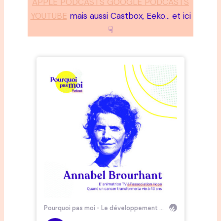
APPLE PODCASTS GOOGLE PODCASTS
YOUTUBE
mais aussi Castbox, Eeko… et ici
☟