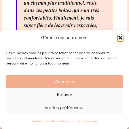
un chemin plus traditionnel, reste
dans ces petites boîtes qui sont très
confortables. Finalement, je suis
super fière de les avoir respectées,
mais de ne pas trop les avoir écouté.
Gérer le consentement
On utilise des cookies pour faire fonctionner ce site, analyser ta
N’hésites pas à provoquer un petit peu
navigation et améliorer ton expérience. Tu peux accepter, refuser, ou
personnaliser ton choix à tout moment.
cette chance et à saisir les
opportunités quand elles se
présentent.
Accepter
Refuser
Oser dire OUI à ce qui alimente ton
Voir les préférences
feu sacré.
Déclaration de confidentialité
Impressum