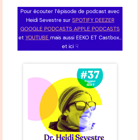
Pour écouter l’épisode de podcast avec
Heidi Sevestre sur
SPOTIFY DEEZER
GOOGLE PODCASTS APPLE PODCASTS
et
YOUTUBE
mais aussi EEKO ET Castbox…
et ici ☟