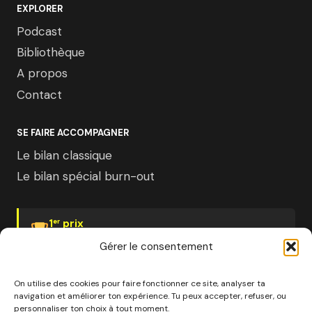
EXPLORER
Podcast
Bibliothèque
A propos
Contact
SE FAIRE ACCOMPAGNER
Le bilan classique
Le bilan spécial burn-out
1
prix
er
Psychologies Magazine
Gérer le consentement
On utilise des cookies pour faire fonctionner ce site, analyser ta
navigation et améliorer ton expérience. Tu peux accepter, refuser, ou
personnaliser ton choix à tout moment.