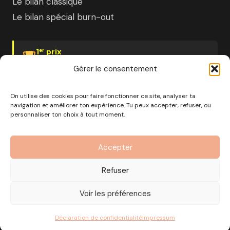
Le bilan classique
Le bilan spécial burn-out
1
prix
er
Psychologies Magazine
Gérer le consentement
On utilise des cookies pour faire fonctionner ce site, analyser ta
navigation et améliorer ton expérience. Tu peux accepter, refuser, ou
personnaliser ton choix à tout moment.
© 2026 Pourquoi pas moi · Société à mission · EURL au
capital de 1000€ · RCS Marseille · SIRET
Accepter
890 976 699 00037
OF n°93 13 18812 13 — Enregistré auprès du préfet de la
Refuser
région Provence-Alpes-Côte d'Azur
CGV
Mentions Légales
Politique de confidentialité
Voir les préférences
Gérer les cookies
Déclaration de confidentialité
Impressum