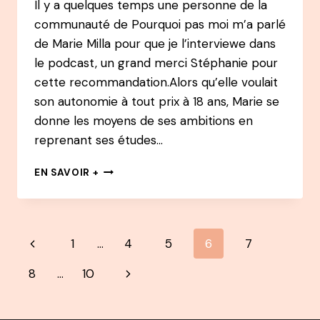
Il y a quelques temps une personne de la
communauté de Pourquoi pas moi m’a parlé
de Marie Milla pour que je l’interviewe dans
le podcast, un grand merci Stéphanie pour
cette recommandation.Alors qu’elle voulait
son autonomie à tout prix à 18 ans, Marie se
donne les moyens de ses ambitions en
reprenant ses études…
90
EN SAVOIR +
PODCAST
–
MARIE
MILLA
Navigation
Page
1
…
4
5
6
7
–
APRÈS
de
précédente
Page
8
…
10
2
BURN-
page
suivante
OUT,
D’ENTREPRENEUSE