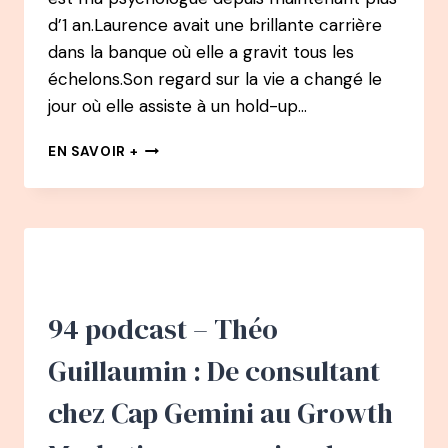
d’1 an.Laurence avait une brillante carrière
dans la banque où elle a gravit tous les
échelons.Son regard sur la vie a changé le
jour où elle assiste à un hold-up…
96
EN SAVOIR +
PODCAST
–
LAURENCE
ADJADJ
:
APRÈS
UN
HOLD-
94 podcast – Théo
UP
DE
Guillaumin : De consultant
LA
BANQUE
chez Cap Gemini au Growth
À
PSYCHOLOGUE