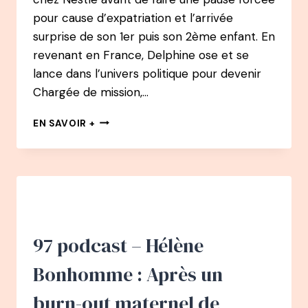
JOUR
pour cause d’expatriation et l’arrivée
PENDANT
110
surprise de son 1er puis son 2ème enfant. En
JOURS
revenant en France, Delphine ose et se
lance dans l’univers politique pour devenir
Chargée de mission,…
98
EN SAVOIR +
PODCAST
–
DELPHINE
LACAILLE
:
DE
L’EXPORT
À
97 podcast – Hélène
LA
POLITIQUE
Bonhomme : Après un
À
L’AVENIR
burn-out maternel de
DES