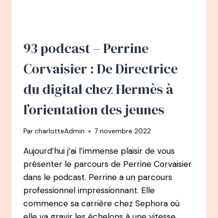
GUILLAUMIN
:
DE
CONSULTANT
CHEZ
93 podcast – Perrine
CAP
GEMINI
Corvaisier : De Directrice
AU
GROWTH
du digital chez Hermès à
MARKETING
AU
l’orientation des jeunes
SERVICE
DES
Par
charlotteAdmin
7 novembre 2022
ENTREPRISES
À
Aujourd’hui j’ai l’immense plaisir de vous
IMPACT
présenter le parcours de Perrine Corvaisier
dans le podcast. Perrine a un parcours
professionnel impressionnant. Elle
commence sa carrière chez Sephora où
elle va gravir les échelons à une vitesse