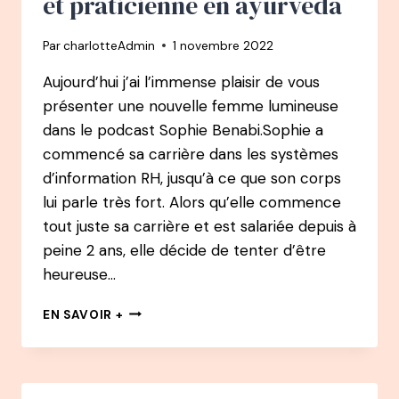
et praticienne en ayurvéda
JEUNES
Par
charlotteAdmin
1 novembre 2022
Aujourd’hui j’ai l’immense plaisir de vous
présenter une nouvelle femme lumineuse
dans le podcast Sophie Benabi.Sophie a
commencé sa carrière dans les systèmes
d’information RH, jusqu’à ce que son corps
lui parle très fort. Alors qu’elle commence
tout juste sa carrière et est salariée depuis à
peine 2 ans, elle décide de tenter d’être
heureuse…
92
EN SAVOIR +
PODCAST
–
SOPHIE
BENABI