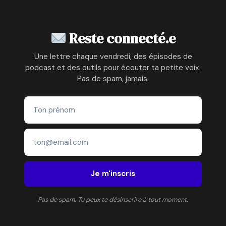
À
LA
SONOTHÉRAPIE
Reste connecté.e
Une lettre chaque vendredi, des épisodes de
podcast et des outils pour écouter ta petite voix.
Pas de spam, jamais.
Je m'inscris
Pas de spam. Tu peux te désinscrire à tout moment.