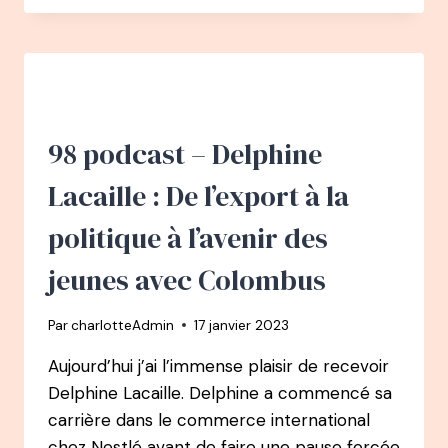
–
ARA
KHATCHADOURIAN
–
A
40
ANS
98 podcast – Delphine
DE
JOAILLIER
Lacaille : De l’export à la
À
SPORTIF
politique à l’avenir des
DE
L’EXTRÊME
jeunes avec Colombus
:
IL
Par
charlotteAdmin
17 janvier 2023
GRAVIT
L’EVEREST,
Aujourd’hui j’ai l’immense plaisir de recevoir
FAIT
Delphine Lacaille. Delphine a commencé sa
1
MARATHON
carrière dans le commerce international
PAR
chez Nestlé avant de faire une pause forcée