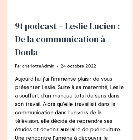
:
DES
SYSTÈMES
D’INFORMATION
91 podcast – Leslie Lucien :
RH
À
De la communication à
AUTEURE
ET
Doula
PRATICIENNE
EN
Par
charlotteAdmin
24 octobre 2022
AYURVÉDA
Aujourd’hui j’ai l’immense plaisir de vous
présenter Leslie. Suite à sa maternité, Leslie
a souffert d’un manque total de sens dans
son travail. Alors qu’elle travaillait dans la
communication dans l’univers de la
télévision, elle décide de reprendre ses
études et devenir auxiliaire de puériculture.
Une rencontre l’amène à découvrir le