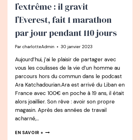
NI
l’extrême : il gravit
JAMBES
l’Everest, fait 1 marathon
par jour pendant 110 jours
Par
charlotteAdmin
30 janvier 2023
Aujourd’hui, j’ai le plaisir de partager avec
vous les coulisses de la vie d’un homme au
parcours hors du commun dans le podcast
Ara Katchadourian.Ara est arrivé du Liban en
France avec 100€ en poche à 19 ans, il était
alors joaillier. Son rêve : avoir son propre
magasin. Après des années de travail
acharné,…
99
EN SAVOIR +
PODCAST