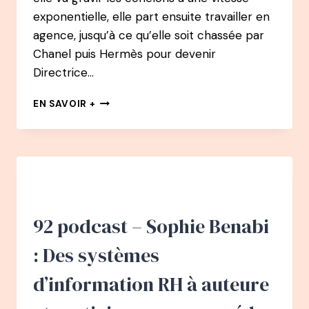
exponentielle, elle part ensuite travailler en
agence, jusqu’à ce qu’elle soit chassée par
Chanel puis Hermès pour devenir
Directrice…
93
EN SAVOIR +
PODCAST
–
PERRINE
CORVAISIER
:
DE
DIRECTRICE
DU
92 podcast – Sophie Benabi
DIGITAL
CHEZ
: Des systèmes
HERMÈS
À
d’information RH à auteure
L’ORIENTATION
DES