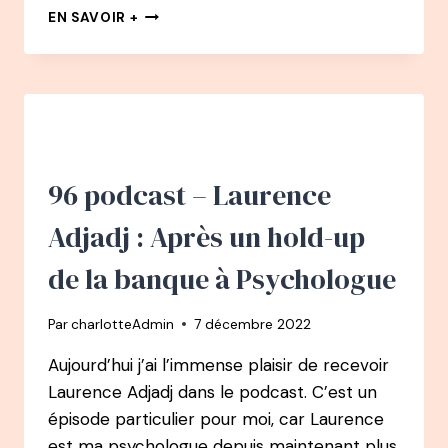
97
EN SAVOIR +
PODCAST
–
HÉLÈNE
BONHOMME
:
APRÈS
UN
BURN-
96 podcast – Laurence
OUT
MATERNEL
Adjadj : Après un hold-up
DE
PROFESSEUR
de la banque à Psychologue
DES
ÉCOLES
Par
charlotteAdmin
7 décembre 2022
À
FONDATRICE
Aujourd’hui j’ai l’immense plaisir de recevoir
DES
Laurence Adjadj dans le podcast. C’est un
FABULEUSES
AU
épisode particulier pour moi, car Laurence
FOYER
est ma psychologue depuis maintenant plus