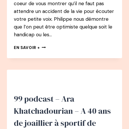
coeur de vous montrer qu’il ne faut pas
attendre un accident de la vie pour écouter
votre petite voix. Philippe nous démontre
que l’on peut être optimiste quelque soit le
handicap ou les…
100
EN SAVOIR +
PODCAST
–
PHILIPPE
CROIZON
:
TRAVERSER
LA
MANCHE
99 podcast – Ara
À
LA
Khatchadourian – A 40 ans
NAGE
SANS
de joaillier à sportif de
BRAS