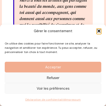
Merci à tous les artistes qui partagent
la beauté du monde, aux gens comme
toi aussi qui accompagnent, qui
donnent aussi aux personnes comme
moi la possibilité de s’exprimer et de
transmettre le message.
Gérer le consentement
On utilise des cookies pour faire fonctionner ce site, analyser ta
navigation et améliorer ton expérience. Tu peux accepter, refuser, ou
Ensemble, on va le faire ce monde
personnaliser ton choix à tout moment.
meilleur.
Accepter
Découvrez la photo de l’objet choisi par
Refuser
Isabelle Layer pour se présenter dans le
podcast.
Voir les préférences
Déclaration de confidentialité
Impressum