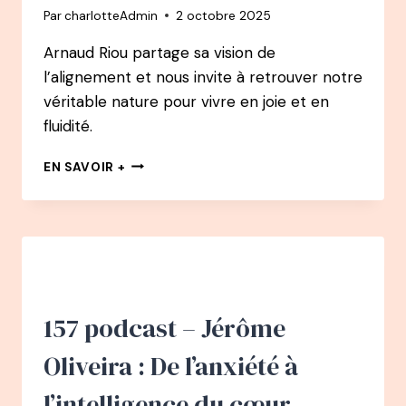
Par
charlotteAdmin
2 octobre 2025
DEVENIR
ENTREPRENEUSE
Arnaud Riou partage sa vision de
&
l’alignement et nous invite à retrouver notre
CONSULTANTE
EN
véritable nature pour vivre en joie et en
GESTION
fluidité.
DU
TEMPS
158
EN SAVOIR +
ET
PODCAST
EN
–
ORGANISATION
ARNAUD
RIOU
:
ÊTRE
EN
ACCORD
157 podcast – Jérôme
AVEC
SA
Oliveira : De l’anxiété à
VÉRITABLE
NATURE
l’intelligence du cœur