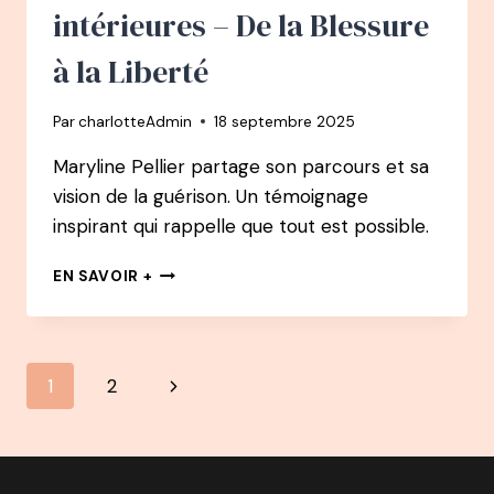
intérieures – De la Blessure
à la Liberté
Par
charlotteAdmin
18 septembre 2025
Maryline Pellier partage son parcours et sa
vision de la guérison. Un témoignage
inspirant qui rappelle que tout est possible.
156
EN SAVOIR +
PODCAST
–
MARILYN
PELLIER
Navigation
Page
1
2
:
BRISE
de
suivante
TES
CHAÎNES
page
INTÉRIEURES