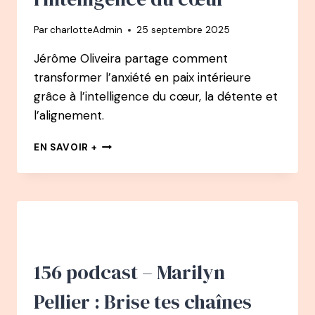
POUR
TROUVER
Par
charlotteAdmin
25 septembre 2025
LE
BONHEUR
Jérôme Oliveira partage comment
transformer l’anxiété en paix intérieure
grâce à l’intelligence du cœur, la détente et
l’alignement.
157
EN SAVOIR +
PODCAST
–
JÉRÔME
OLIVEIRA
:
DE
L’ANXIÉTÉ
À
156 podcast – Marilyn
L’INTELLIGENCE
DU
Pellier : Brise tes chaînes
CŒUR