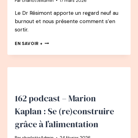
Par
charlotteAdmin
17 mars 2026
COMPRENDRE,
L’ACCUEILLIR
Le Dr Résimont apporte un regard neuf au
burnout et nous présente comment s’en
sortir.
163
EN SAVOIR +
PODCAST
–
BURN-
OUT
:
SE
RELEVER
EN
162 podcast – Marion
QUELQUES
JOURS
Kaplan : Se (re)construire
AVEC
LE
grâce à l’alimentation
DOCTEUR
RÉSIMONT
Par
charlotteAdmin
24 février 2026