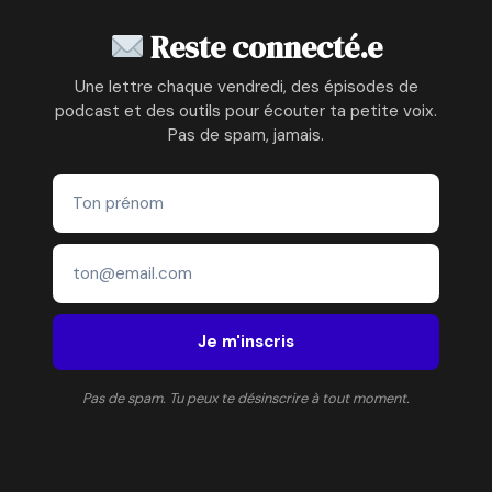
–
DE
Reste connecté.e
LA
BLESSURE
Une lettre chaque vendredi, des épisodes de
À
podcast et des outils pour écouter ta petite voix.
LA
Pas de spam, jamais.
LIBERTÉ
Je m'inscris
Pas de spam. Tu peux te désinscrire à tout moment.