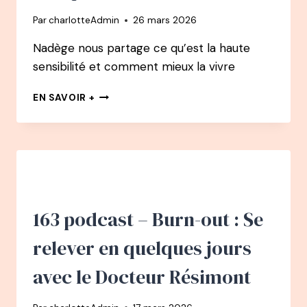
DE
Par
charlotteAdmin
26 mars 2026
CHAUFFEUR
DE
Nadège nous partage ce qu’est la haute
MAÎTRE
sensibilité et comment mieux la vivre
À
CHAMPION
164
DU
EN SAVOIR +
PODCAST
MONDE
–
D’APNÉE
NADÈGE
PÉTREL
:
LA
HAUTE
SENSIBILITÉ
163 podcast – Burn-out : Se
CHEZ
L’ENFANT
relever en quelques jours
:
LA
avec le Docteur Résimont
RECONNAÎTRE,
LA