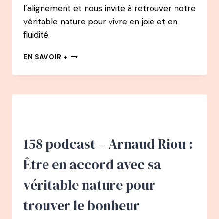
l’alignement et nous invite à retrouver notre
véritable nature pour vivre en joie et en
fluidité.
159
EN SAVOIR +
PODCAST
–
MARIE
CHEVALIER
:
DÉMISSIONNER
D’UN
CDI
158 podcast – Arnaud Riou :
D’AUDITRICE
FINANCIÈRE
Être en accord avec sa
AVEC
UN
véritable nature pour
PROJET
DE
trouver le bonheur
BÉBÉ
ET