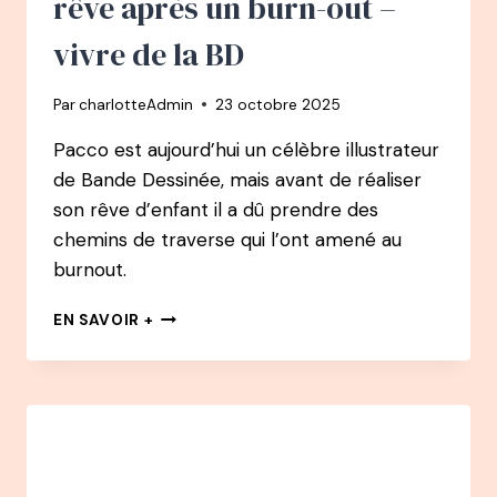
rêve après un burn-out –
vivre de la BD
Par
charlotteAdmin
23 octobre 2025
Pacco est aujourd’hui un célèbre illustrateur
de Bande Dessinée, mais avant de réaliser
son rêve d’enfant il a dû prendre des
chemins de traverse qui l’ont amené au
burnout.
161
EN SAVOIR +
PODCAST
–
PACCO
:
COMMENT
IL
A