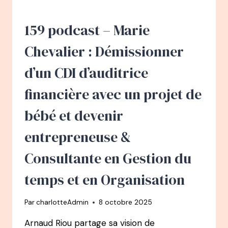
DE
BANQUIER
À
159 podcast – Marie
EXPERT
RÉFÉRENCE
Chevalier : Démissionner
DU
RAPPORT
d’un CDI d’auditrice
À
L’ARGENT
financière avec un projet de
bébé et devenir
entrepreneuse &
Consultante en Gestion du
temps et en Organisation
Par
charlotteAdmin
8 octobre 2025
Arnaud Riou partage sa vision de