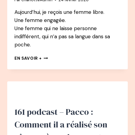
Aujourd’hui, je reçois une femme libre.
Une femme engagée.
Une femme qui ne laisse personne
indifférent, qui n’a pas sa langue dans sa
poche.
162
EN SAVOIR +
PODCAST
–
MARION
KAPLAN
:
SE
(RE)CONSTRUIRE
GRÂCE
161 podcast – Pacco :
À
L’ALIMENTATION
Comment il a réalisé son