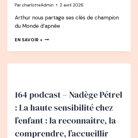
Par
charlotteAdmin
2 avril 2026
Arthur nous partage ses clés de champion
du Monde d’apnée
165
EN SAVOIR +
PODCAST
–
ARTHUR
GUÉRIN
BOËRI
PODCAST
:
COMMENT
164 podcast – Nadège Pétrel
LA
RESPIRATION
: La haute sensibilité chez
A
CHANGÉ
l’enfant : la reconnaître, la
SA
VIE
comprendre, l’accueillir
–