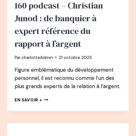
RÉALISÉ
160 podcast – Christian
SON
RÊVE
Junod : de banquier à
APRÈS
UN
expert référence du
BURN-
OUT
rapport à l’argent
–
VIVRE
Par
charlotteAdmin
21 octobre 2025
DE
LA
Figure emblématique du développement
BD
personnel, il est reconnu comme l’un des
plus grands experts de la relation à l’argent.
160
EN SAVOIR +
PODCAST
–
CHRISTIAN
JUNOD
: