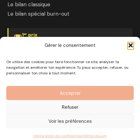
Le bilan classique
Le bilan spécial burn-out
1
prix
er
Psychologies Magazine
Gérer le consentement
On utilise des cookies pour faire fonctionner ce site, analyser ta
navigation et améliorer ton expérience. Tu peux accepter, refuser, ou
personnaliser ton choix à tout moment.
© 2026 Pourquoi pas moi · Société à mission · EURL au
capital de 1000€ · RCS Marseille · SIRET
Accepter
890 976 699 00037
OF n°93 13 18812 13 — Enregistré auprès du préfet de la
Refuser
région Provence-Alpes-Côte d'Azur
CGV
Mentions Légales
Politique de confidentialité
Voir les préférences
Gérer les cookies
Déclaration de confidentialité
Impressum