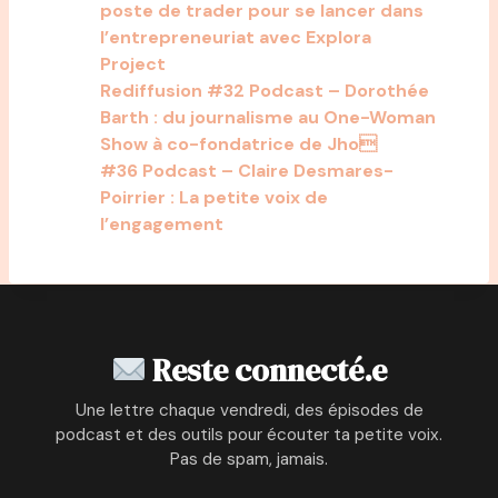
poste de trader pour se lancer dans
l’entrepreneuriat avec Explora
Project
Rediffusion #32 Podcast – Dorothée
Barth : du journalisme au One-Woman
Show à co-fondatrice de Jho
#36 Podcast – Claire Desmares-
Poirrier : La petite voix de
l’engagement
Reste connecté.e
Une lettre chaque vendredi, des épisodes de
podcast et des outils pour écouter ta petite voix.
Pas de spam, jamais.