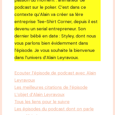
passion du moment : animateur de
podcast sur le poker. C’est dans ce
contexte qu’Alain va créer sa 1ère
entreprise Tee-Shirt Corner, depuis il est
devenu un serial entrepreneur. Son
dernier bébé en date : Styley, dont nous
vous parlons bien évidemment dans
l’épisode. Je vous souhaite la bienvenue
dans l’univers d’Alain Leyravoux.
Ecouter l’épisode de podcast avec Alain
Leyravoux
Les meilleures citations de l’épisode
L’objet d’Alain Leyravoux
Tous les liens pour le suivre
Les épisodes du podcast dont on parle