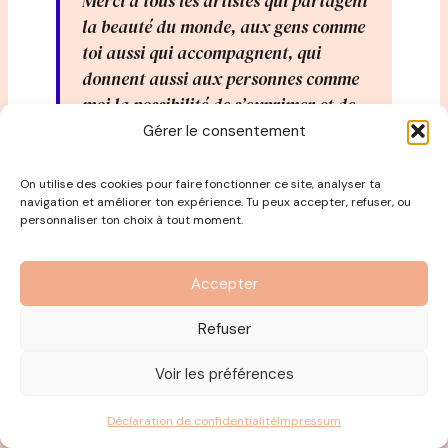
Merci à tous les artistes qui partagent
la beauté du monde, aux gens comme
toi aussi qui accompagnent, qui
donnent aussi aux personnes comme
moi la possibilité de s’exprimer et de
transmettre le message.
Gérer le consentement
On utilise des cookies pour faire fonctionner ce site, analyser ta
navigation et améliorer ton expérience. Tu peux accepter, refuser, ou
Ensemble, on va le faire ce monde
personnaliser ton choix à tout moment.
meilleur.
Accepter
Découvrez la photo de l’objet choisi par
Refuser
Isabelle Layer pour se présenter dans le
podcast.
Voir les préférences
Déclaration de confidentialité
Impressum