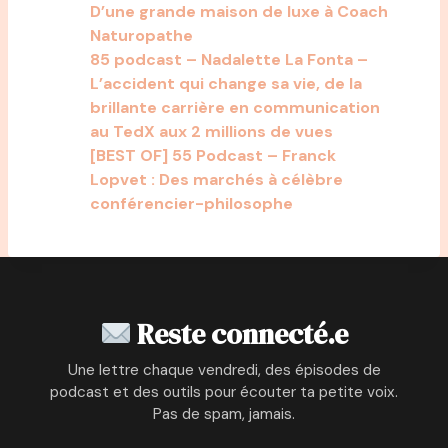
D’une grande maison de luxe à Coach
Naturopathe
85 podcast – Nadalette La Fonta –
L’accident qui change sa vie, de la
brillante carrière en communication
au TedX aux 2 millions de vues
[BEST OF] 55 Podcast – Franck
Lopvet : Des marchés à célèbre
conférencier-philosophe
Reste connecté.e
Une lettre chaque vendredi, des épisodes de
podcast et des outils pour écouter ta petite voix.
Pas de spam, jamais.