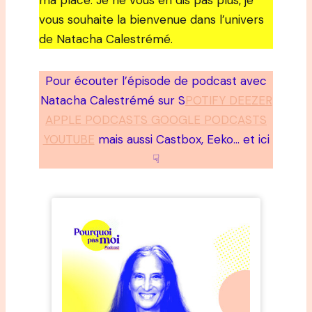
ma place. Je ne vous en dis pas plus, je
vous souhaite la bienvenue dans l’univers
de Natacha Calestrémé.
Pour écouter l’épisode de podcast avec
Natacha Calestrémé sur S
POTIFY DEEZER
APPLE PODCASTS GOOGLE PODCASTS
YOUTUBE
mais aussi Castbox, Eeko… et ici
☟