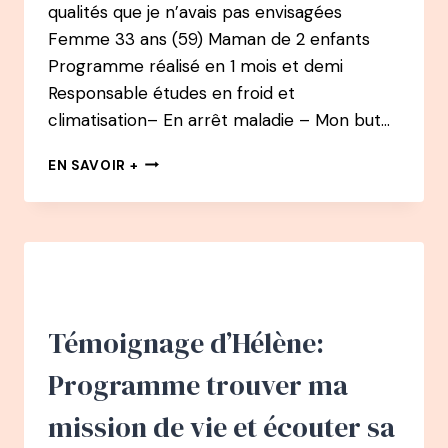
qualités que je n’avais pas envisagées
Femme 33 ans (59) Maman de 2 enfants
Programme réalisé en 1 mois et demi
Responsable études en froid et
climatisation– En arrêt maladie – Mon but…
TÉMOIGNAGE
EN SAVOIR +
DE
NADIA
:
PROGRAMME
TROUVER
SA
MISSION
DE
Témoignage d’Hélène:
VIE
ET
Programme trouver ma
ÉCOUTER
SA
mission de vie et écouter sa
PETITE