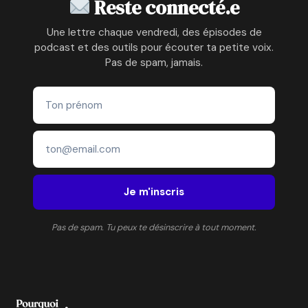
Reste connecté.e
VIE
ET
Une lettre chaque vendredi, des épisodes de
ÉCOUTER
podcast et des outils pour écouter ta petite voix.
SA
Pas de spam, jamais.
PETITE
VOIX
Je m'inscris
Pas de spam. Tu peux te désinscrire à tout moment.