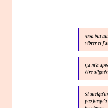
Mon but aus
vibrer et j’
Ça m’a appo
être aligné
Si quelqu’u
pas jusqu’à
les choses