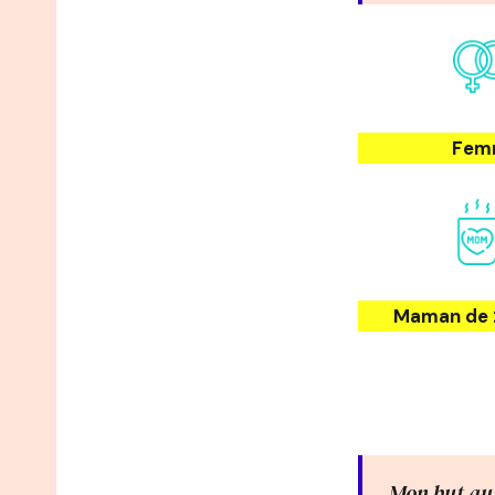
Fem
Maman de 
Mon but aus