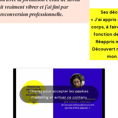
it vraiment vibrer et j’ai fini par
Ses déc
reconversion professionnelle.
« J’ai appri
corps, à fai
fonction de
Réappris m
Découvert m
mon i
Cliquez pour accepter les cookies
marketing et activer ce contenu