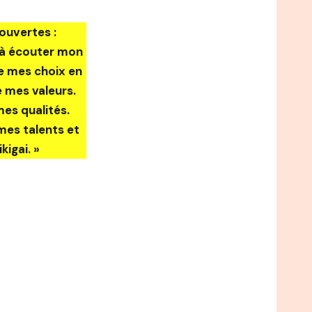
ouvertes :
s à écouter mon
re mes choix en
 mes valeurs.
es qualités.
es talents et
kigai. »