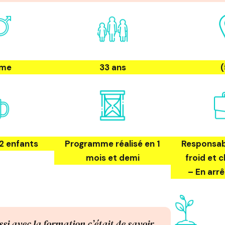
me
33 ans
(
2 enfants
Programme réalisé en 1
Responsab
mois et demi
froid et 
– En arrê
si avec la formation c’était de savoir