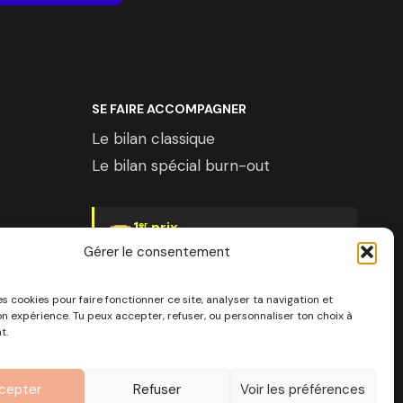
SE FAIRE ACCOMPAGNER
Le bilan classique
Le bilan spécial burn-out
1
prix
er
Psychologies Magazine
Gérer le consentement
es cookies pour faire fonctionner ce site, analyser ta navigation et
on expérience. Tu peux accepter, refuser, ou personnaliser ton choix à
t.
 SIRET 890 976 699 00037
Côte d'Azur
cepter
Refuser
Voir les préférences