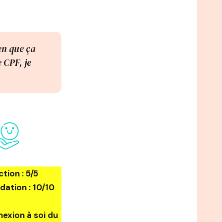
en que ça
e CPF, je
ction : 5/5
tion : 10/10
exion à soi du