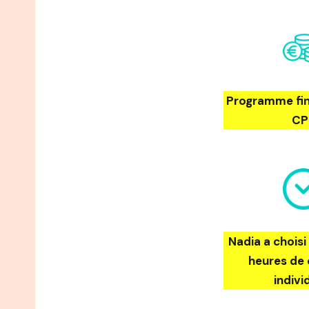
Programme fin
CP
Nadia a choisi 
heures de
indivi