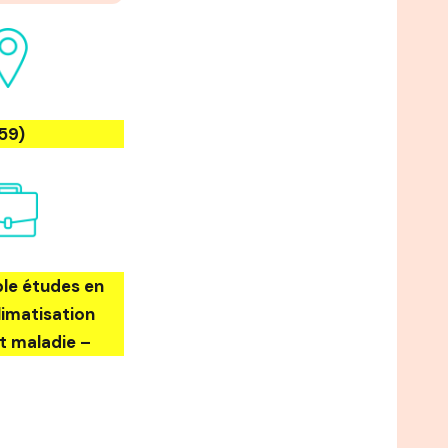
59)
le études en
climatisation
t maladie –