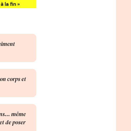
à la fin »
raiment
on corps et
tions… même
et de poser