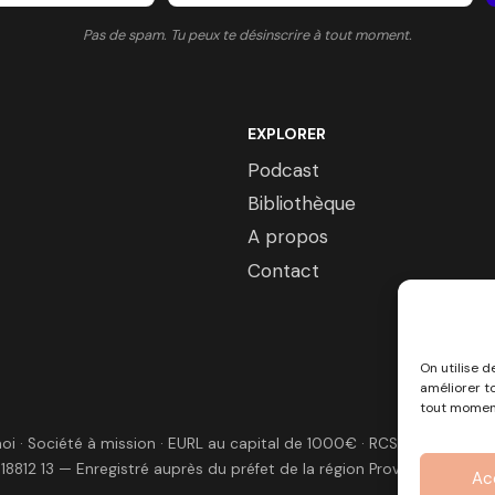
Pas de spam. Tu peux te désinscrire à tout moment.
EXPLORER
Podcast
Bibliothèque
A propos
Contact
On utilise d
améliorer t
tout momen
 · Société à mission · EURL au capital de 1000€ · RCS Marseille ·
 18812 13 — Enregistré auprès du préfet de la région Provence-Alpes-
Ac