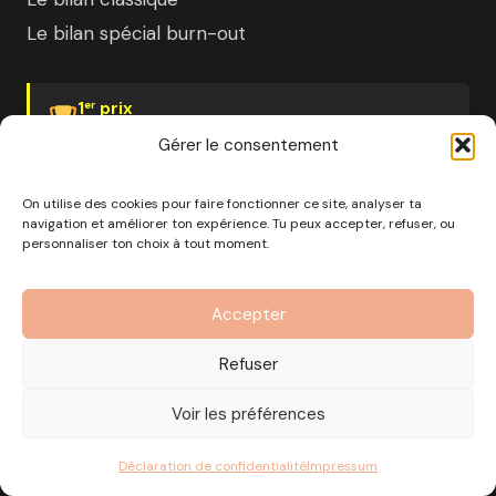
Le bilan spécial burn-out
1
prix
er
Psychologies Magazine
Gérer le consentement
On utilise des cookies pour faire fonctionner ce site, analyser ta
navigation et améliorer ton expérience. Tu peux accepter, refuser, ou
personnaliser ton choix à tout moment.
© 2026 Pourquoi pas moi · Société à mission · EURL au
capital de 1000€ · RCS Marseille · SIRET
Accepter
890 976 699 00037
OF n°93 13 18812 13 — Enregistré auprès du préfet de la
Refuser
région Provence-Alpes-Côte d'Azur
CGV
Mentions Légales
Politique de confidentialité
Voir les préférences
Gérer les cookies
Déclaration de confidentialité
Impressum