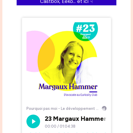
Castbox, Eeko… et ici ☟