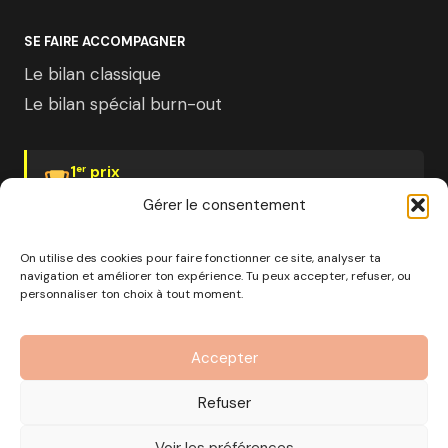
SE FAIRE ACCOMPAGNER
Le bilan classique
Le bilan spécial burn-out
1
prix
er
Psychologies Magazine
Gérer le consentement
On utilise des cookies pour faire fonctionner ce site, analyser ta
navigation et améliorer ton expérience. Tu peux accepter, refuser, ou
personnaliser ton choix à tout moment.
© 2026 Pourquoi pas moi · Société à mission · EURL au
capital de 1000€ · RCS Marseille · SIRET
Accepter
890 976 699 00037
OF n°93 13 18812 13 — Enregistré auprès du préfet de la
Refuser
région Provence-Alpes-Côte d'Azur
CGV
Mentions Légales
Politique de confidentialité
Voir les préférences