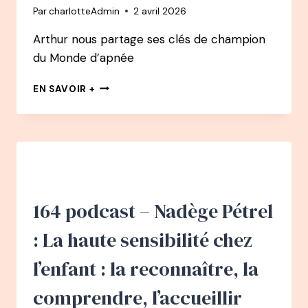
Par
charlotteAdmin
2 avril 2026
Arthur nous partage ses clés de champion
du Monde d’apnée
165
EN SAVOIR +
PODCAST
–
ARTHUR
GUÉRIN
BOËRI
PODCAST
:
COMMENT
164 podcast – Nadège Pétrel
LA
RESPIRATION
: La haute sensibilité chez
A
CHANGÉ
l’enfant : la reconnaître, la
SA
VIE
comprendre, l’accueillir
–