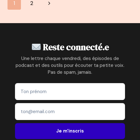
Navigation
Page
1
2
:
L’ÉCLAIRAGE
de
suivante
DE
LA
page
PSYCHOLOGUE
LAURENCE
ADJADJ
Reste connecté.e
Une lettre chaque vendredi, des épisodes de
podcast et des outils pour écouter ta petite voix.
Pas de spam, jamais.
Je m'inscris