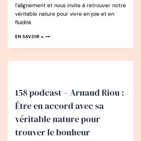
l’alignement et nous invite à retrouver notre
véritable nature pour vivre en joie et en
fluidité.
159
EN SAVOIR +
PODCAST
–
MARIE
CHEVALIER
:
DÉMISSIONNER
D’UN
CDI
158 podcast – Arnaud Riou :
D’AUDITRICE
FINANCIÈRE
Être en accord avec sa
AVEC
UN
véritable nature pour
PROJET
DE
trouver le bonheur
BÉBÉ
ET