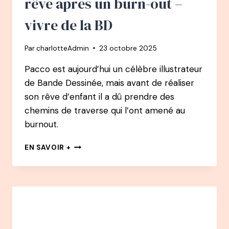
rêve après un burn-out –
vivre de la BD
Par
charlotteAdmin
23 octobre 2025
Pacco est aujourd’hui un célèbre illustrateur
de Bande Dessinée, mais avant de réaliser
son rêve d’enfant il a dû prendre des
chemins de traverse qui l’ont amené au
burnout.
161
EN SAVOIR +
PODCAST
–
PACCO
:
COMMENT
IL
A