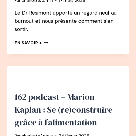
Par
charlotteAdmin
17 mars 2026
COMPRENDRE,
L’ACCUEILLIR
Le Dr Résimont apporte un regard neuf au
burnout et nous présente comment s’en
sortir.
163
EN SAVOIR +
PODCAST
–
BURN-
OUT
:
SE
RELEVER
EN
162 podcast – Marion
QUELQUES
JOURS
Kaplan : Se (re)construire
AVEC
LE
grâce à l’alimentation
DOCTEUR
RÉSIMONT
Par
charlotteAdmin
24 février 2026