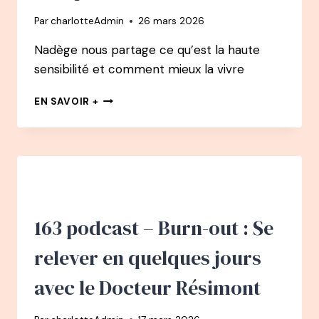
DE
Par
charlotteAdmin
26 mars 2026
CHAUFFEUR
DE
Nadège nous partage ce qu’est la haute
MAÎTRE
sensibilité et comment mieux la vivre
À
CHAMPION
164
DU
EN SAVOIR +
PODCAST
MONDE
–
D’APNÉE
NADÈGE
PÉTREL
:
LA
HAUTE
SENSIBILITÉ
163 podcast – Burn-out : Se
CHEZ
L’ENFANT
relever en quelques jours
:
LA
avec le Docteur Résimont
RECONNAÎTRE,
LA