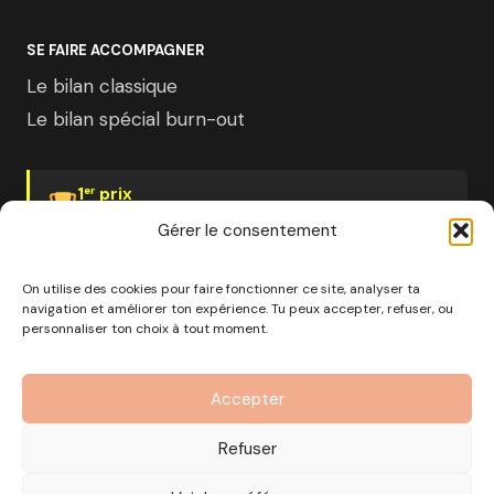
SE FAIRE ACCOMPAGNER
Le bilan classique
Le bilan spécial burn-out
1
prix
er
Psychologies Magazine
Gérer le consentement
On utilise des cookies pour faire fonctionner ce site, analyser ta
navigation et améliorer ton expérience. Tu peux accepter, refuser, ou
personnaliser ton choix à tout moment.
© 2026 Pourquoi pas moi · Société à mission · EURL au
capital de 1000€ · RCS Marseille · SIRET
Accepter
890 976 699 00037
OF n°93 13 18812 13 — Enregistré auprès du préfet de la
Refuser
région Provence-Alpes-Côte d'Azur