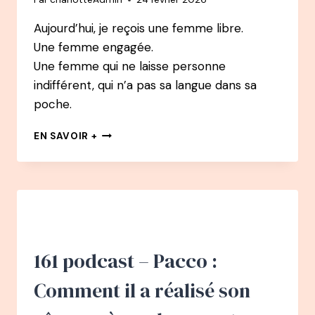
Aujourd’hui, je reçois une femme libre.
Une femme engagée.
Une femme qui ne laisse personne
indifférent, qui n’a pas sa langue dans sa
poche.
162
EN SAVOIR +
PODCAST
–
MARION
KAPLAN
:
SE
(RE)CONSTRUIRE
GRÂCE
161 podcast – Pacco :
À
L’ALIMENTATION
Comment il a réalisé son