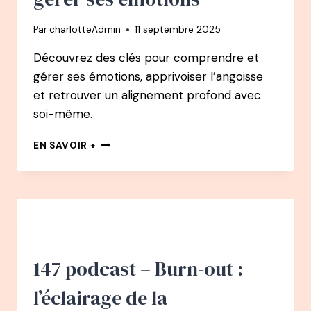
POUR
TROUVER
Par
charlotteAdmin
11 septembre 2025
LE
BONHEUR
Découvrez des clés pour comprendre et
gérer ses émotions, apprivoiser l’angoisse
et retrouver un alignement profond avec
soi-même.
155
EN SAVOIR +
PODCAST
–
CHRISTEL
PETITCOLLIN
:
COMPRENDRE
ET
GÉRER
147 podcast – Burn-out :
SES
ÉMOTIONS
l’éclairage de la