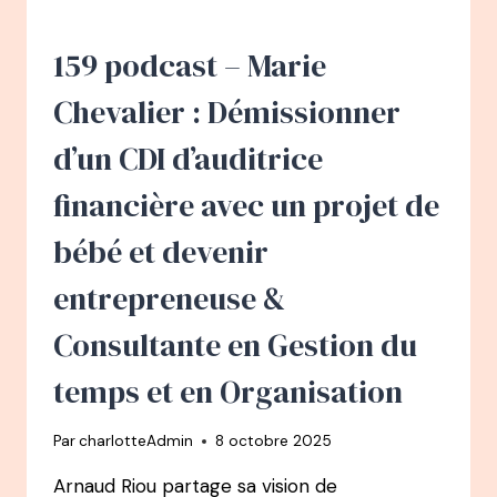
DE
BANQUIER
À
159 podcast – Marie
EXPERT
RÉFÉRENCE
Chevalier : Démissionner
DU
RAPPORT
d’un CDI d’auditrice
À
L’ARGENT
financière avec un projet de
bébé et devenir
entrepreneuse &
Consultante en Gestion du
temps et en Organisation
Par
charlotteAdmin
8 octobre 2025
Arnaud Riou partage sa vision de