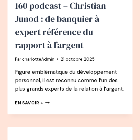
RÉALISÉ
160 podcast – Christian
SON
RÊVE
Junod : de banquier à
APRÈS
UN
expert référence du
BURN-
OUT
rapport à l’argent
–
VIVRE
Par
charlotteAdmin
21 octobre 2025
DE
LA
Figure emblématique du développement
BD
personnel, il est reconnu comme l’un des
plus grands experts de la relation à l’argent.
160
EN SAVOIR +
PODCAST
–
CHRISTIAN
JUNOD
: