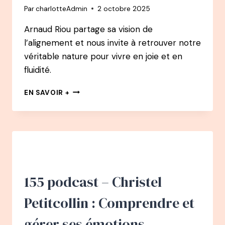
Par
charlotteAdmin
2 octobre 2025
DEVENIR
ENTREPRENEUSE
Arnaud Riou partage sa vision de
&
l’alignement et nous invite à retrouver notre
CONSULTANTE
EN
véritable nature pour vivre en joie et en
GESTION
fluidité.
DU
TEMPS
158
EN SAVOIR +
ET
PODCAST
EN
–
ORGANISATION
ARNAUD
RIOU
:
ÊTRE
EN
ACCORD
155 podcast – Christel
AVEC
SA
Petitcollin : Comprendre et
VÉRITABLE
NATURE
gérer ses émotions