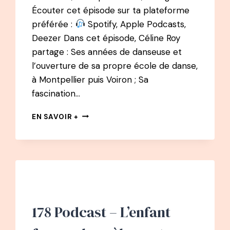
Écouter cet épisode sur ta plateforme
préférée :
Spotify, Apple Podcasts,
Deezer Dans cet épisode, Céline Roy
partage : Ses années de danseuse et
l’ouverture de sa propre école de danse,
à Montpellier puis Voiron ; Sa
fascination…
BEST
EN SAVOIR +
OF
:
115
PODCAST
–
CÉLINE
ROY
:
178 Podcast – L’enfant
DE
L’ÉCOLE