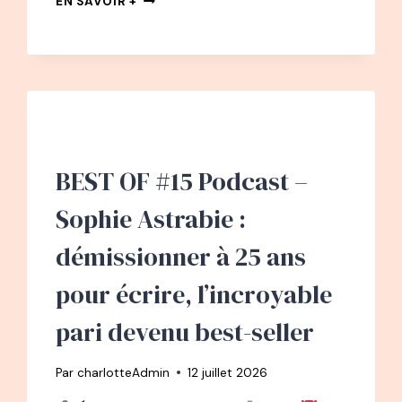
EN SAVOIR +
PODCAST
–
L’ENFANT
FACE
AU
HARCÈLEMENT
AVEC
EMMANUELLE
PIQUET
BEST OF #15 Podcast –
Sophie Astrabie :
démissionner à 25 ans
pour écrire, l’incroyable
pari devenu best-seller
Par
charlotteAdmin
12 juillet 2026