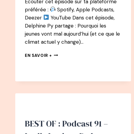
Écouter cet épisode sur ta plateforme
préférée :
Spotify, Apple Podcasts,
Deezer
YouTube Dans cet épisode,
Delphine Py partage : Pourquoi les
jeunes vont mal aujourd’hui (et ce que le
climat actuel y change)…
180
EN SAVOIR +
–
LA
SANTÉ
MENTALE
DES
JEUNES
AVEC
DELPHINE
PY
BEST OF : Podcast 91 –