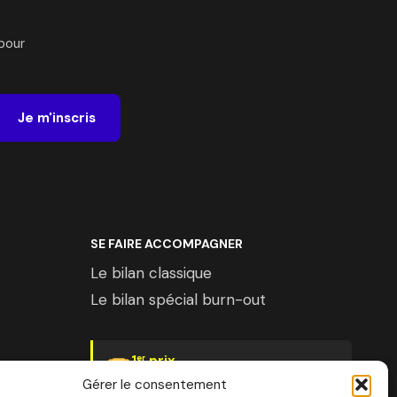
pour
Je m'inscris
SE FAIRE ACCOMPAGNER
Le bilan classique
Le bilan spécial burn-out
1
prix
er
Psychologies Magazine
Gérer le consentement