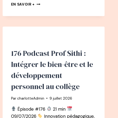
BEST
EN SAVOIR +
OF
:
PODCAST
25
–
CHRISTINE
MICHAUD
:
176 Podcast Prof Sithi :
D’AVOCATE
À
Intégrer le bien-être et le
« OPRAH
WINFREY
développement
CANADIENNE »
personnel au collège
Par
charlotteAdmin
9 juillet 2026
Épisode #176
21 min
09/07/2026
Innovation pédagogique,