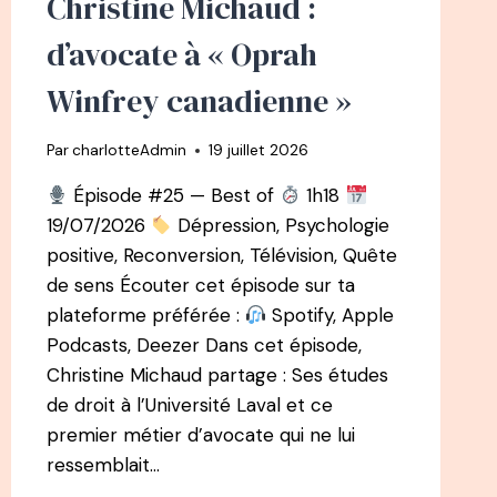
Christine Michaud :
ÊTRE
AVEC
d’avocate à « Oprah
JULIETTE
SIOZAC
Winfrey canadienne »
Par
charlotteAdmin
19 juillet 2026
Épisode #25 — Best of
1h18
19/07/2026
Dépression, Psychologie
positive, Reconversion, Télévision, Quête
de sens Écouter cet épisode sur ta
plateforme préférée :
Spotify, Apple
Podcasts, Deezer Dans cet épisode,
Christine Michaud partage : Ses études
de droit à l’Université Laval et ce
premier métier d’avocate qui ne lui
ressemblait…