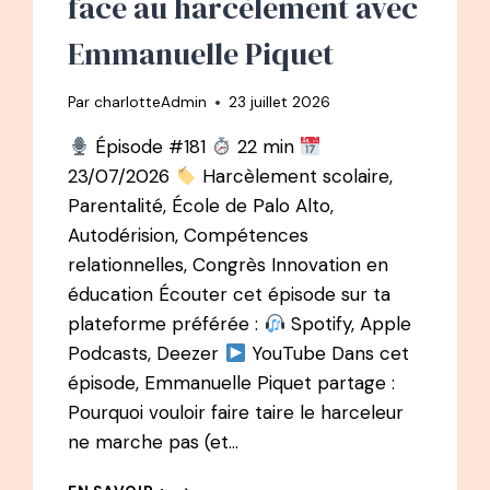
face au harcèlement avec
DE
DANSE
Emmanuelle Piquet
À
LA
MÉTHODE
Par
charlotteAdmin
23 juillet 2026
CHOUCHOUTE
DES
Épisode #181
22 min
STARS
23/07/2026
Harcèlement scolaire,
Parentalité, École de Palo Alto,
Autodérision, Compétences
relationnelles, Congrès Innovation en
éducation Écouter cet épisode sur ta
plateforme préférée :
Spotify, Apple
Podcasts, Deezer
YouTube Dans cet
épisode, Emmanuelle Piquet partage :
Pourquoi vouloir faire taire le harceleur
ne marche pas (et…
178