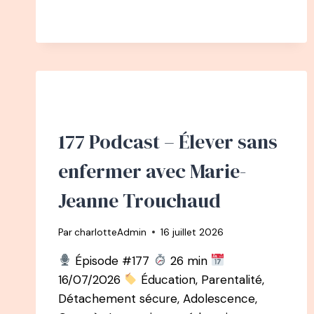
:
PODCAST
91
–
LESLIE
LUCIEN
:
DE
LA
177 Podcast – Élever sans
COMMUNICATION
À
enfermer avec Marie-
DOULA
Jeanne Trouchaud
Par
charlotteAdmin
16 juillet 2026
Épisode #177
26 min
16/07/2026
Éducation, Parentalité,
Détachement sécure, Adolescence,