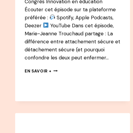
Congrès Innovation en éducation
Écouter cet épisode sur ta plateforme
préférée :
Spotify, Apple Podcasts,
Deezer
YouTube Dans cet épisode,
Marie-Jeanne Trouchaud partage : La
différence entre attachement sécure et
détachement sécure (et pourquoi
confondre les deux peut enfermer…
177
EN SAVOIR +
PODCAST
–
ÉLEVER
SANS
ENFERMER
AVEC
MARIE-
JEANNE
TROUCHAUD