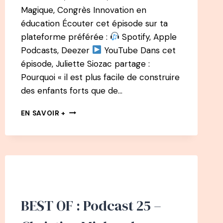
Magique, Congrès Innovation en
éducation Écouter cet épisode sur ta
plateforme préférée :
Spotify, Apple
Podcasts, Deezer
YouTube Dans cet
épisode, Juliette Siozac partage :
Pourquoi « il est plus facile de construire
des enfants forts que de…
179
EN SAVOIR +
PODCAST
–
LE
CÂLIN
MAGIQUE
ET
LES
MICRO-
BEST OF : Podcast 25 –
ROUTINES
BIEN-