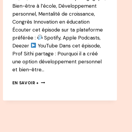
Bien-être à l’école, Développement
personnel, Mentalité de croissance,
Congrès Innovation en éducation
Écouter cet épisode sur ta plateforme
préférée :
Spotify, Apple Podcasts,
Deezer
YouTube Dans cet épisode,
Prof Sithi partage : Pourquoi il a créé
une option développement personnel
et bien-être…
176
EN SAVOIR +
PODCAST
PROF
SITHI
:
INTÉGRER
LE
BIEN-
ÊTRE