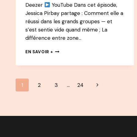
Deezer
YouTube Dans cet épisode,
Jessica Pirbay partage : Comment elle a
réussi dans les grands groupes — et
s’est sentie vide quand même ; La
différence entre zone…
183
EN SAVOIR +
JESSICA
PIRBAY
—
QUITTER
Navigation
SA
Page
1
2
3
…
24
ZONE
de
D’EXCELLENCE
suivante
DANS
page
LES
GRANDS
GROUPES
POUR
TROUVER