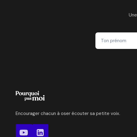
SA
ZONE
Une
DE
GÉNIE
COMME
SEXOTHÉRAPEUTE
Encourager chacun à oser écouter sa petite voix.