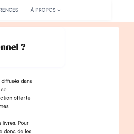
RENCES
À PROPOS
nnel ?
 diffusés dans
 se
ction offerte
 mes
 livres. Pour
e donc de les