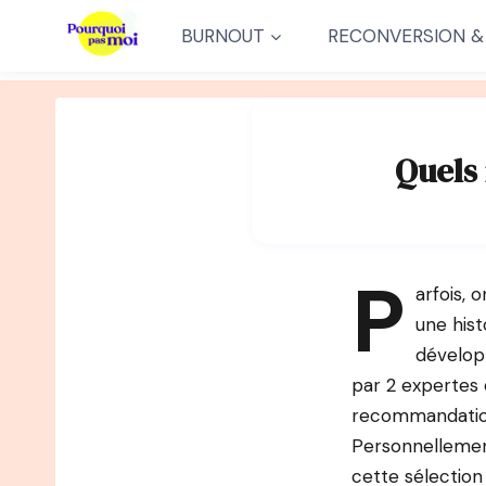
Aller
BURNOUT
RECONVERSION &
au
contenu
Quels
P
arfois, 
une his
développ
par 2 expertes
recommandations
Personnellement,
cette sélectio