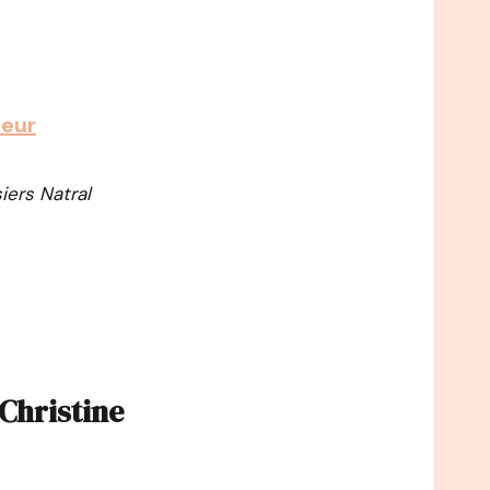
heur
iers Natral
Christine