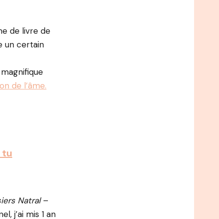
me de livre de
 un certain
n magnifique
son de l’âme.
 tu
iers Natral
–
 j’ai mis 1 an