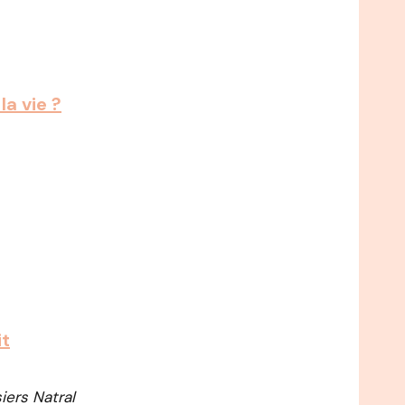
la vie ?
it
iers Natral