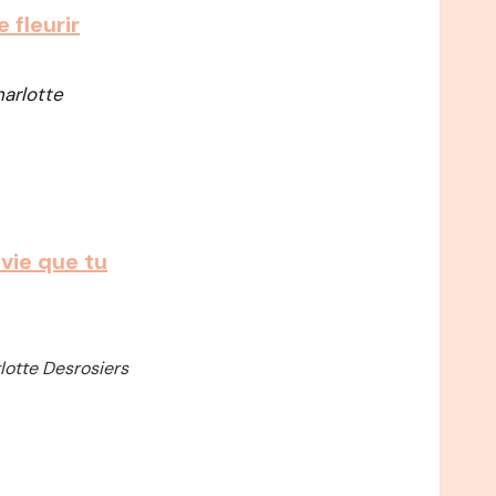
e fleurir
arlotte
 vie que tu
lotte Desrosiers