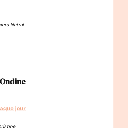
iers Natral
 Ondine
haque jour
ristine