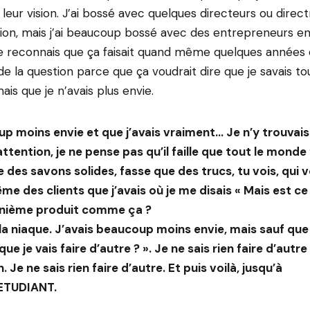
 leur vision. J’ai bossé avec quelques directeurs ou direc
n, mais j’ai beaucoup bossé avec des entrepreneurs en d
je reconnais que ça faisait quand même quelques années q
 de la question parce que ça voudrait dire que je savais to
mais que je n’avais plus envie.
up moins envie et que j’avais vraiment… Je n’y trouvai
attention, je ne pense pas qu’il faille que tout le monde
se des savons solides, fasse que des trucs, tu vois, qui v
e des clients que j’avais où je me disais « Mais est c
énième produit comme ça ?
 la niaque. J’avais beaucoup moins envie, mais sauf que 
ue je vais faire d’autre ? ». Je ne sais rien faire d’autre
Je ne sais rien faire d’autre. Et puis voilà, jusqu’à
TUDIANT.