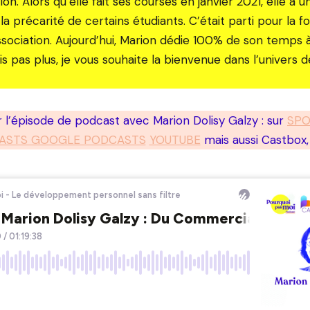
. Alors qu’elle fait ses courses en janvier 2021, elle a u
a précarité de certains étudiants. C’était parti pour la 
ssociation. Aujourd’hui, Marion dédie 100% de son temps à 
s pas plus, je vous souhaite la bienvenue dans l’univers 
 l’épisode de podcast avec Marion Dolisy Galzy : sur
SPO
ASTS GOOGLE PODCASTS
YOUTUBE
mais aussi Castbox, 