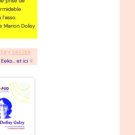
ne prise de
formidable
l’asso.
de Marion Dolisy
TIFY DEEZER
Eeko… et ici ☟