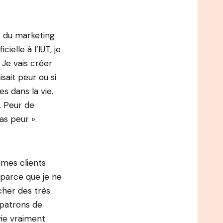
is du marketing
elle à l’IUT, je
 Je vais créer
sait peur ou si
s dans la vie.
s. Peur de
pas peur ».
é mes clients
, parce que je ne
rcher des très
 patrons de
vie vraiment