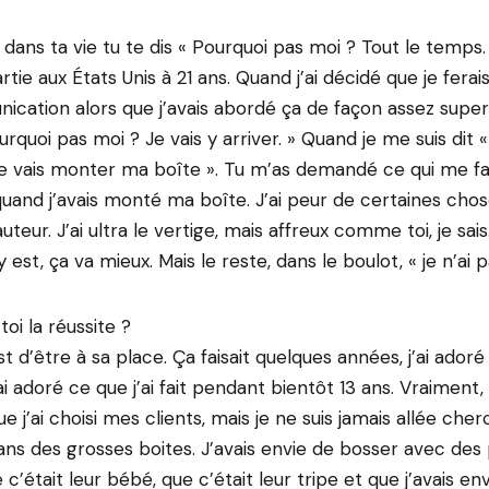
ans ta vie tu te dis « Pourquoi pas moi ? Tout le temps.
rtie aux États Unis à 21 ans. Quand j’ai décidé que je fera
cation alors que j’avais abordé ça de façon assez superfici
urquoi pas moi ? Je vais y arriver. » Quand je me suis dit «
e vais monter ma boîte ». Tu m’as demandé ce qui me fai
quand j’avais monté ma boîte. J’ai peur de certaines chose
uteur. J’ai ultra le vertige, mais affreux comme toi, je sai
y est, ça va mieux. Mais le reste, dans le boulot, « je n’ai 
toi la réussite ?
t d’être à sa place. Ça faisait quelques années, j’ai ador
ai adoré ce que j’ai fait pendant bientôt 13 ans. Vraiment
e j’ai choisi mes clients, mais je ne suis jamais allée che
ns des grosses boites. J’avais envie de bosser avec des
c’était leur bébé, que c’était leur tripe et que j’avais en