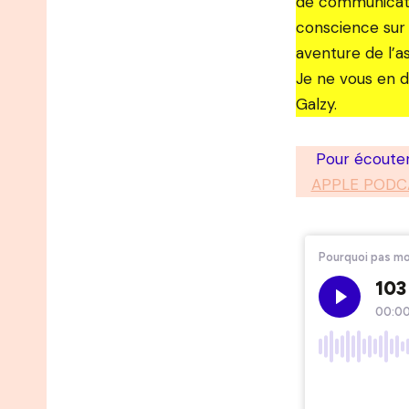
de communication
conscience sur l
aventure de l’a
Je ne vous en di
Galzy.
Pour écouter
APPLE PODC