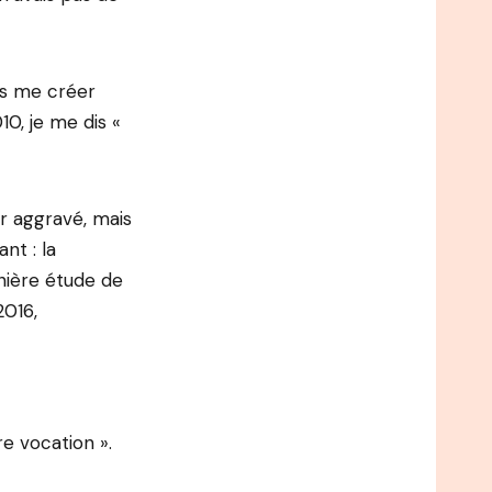
ais me créer
0, je me dis «
ir aggravé, mais
nt : la
rnière étude de
2016,
e vocation ».