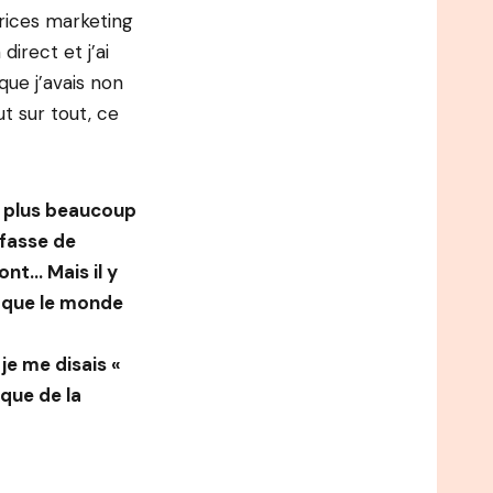
trices marketing
irect et j’ai
ue j’avais non
ut sur tout, ce
s plus beaucoup
 fasse de
ont… Mais il y
e que le monde
je me disais «
 que de la