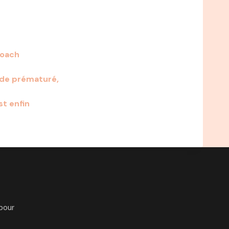
Coach
 de prématuré,
st enfin
pour