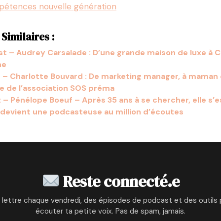
mpétences nouvelle génération
Similaires :
t – Audrey Carsalade : D’une grande maison de luxe à 
he
 – Charlotte Bouvard : De marketing manager, à maman
ce de l’association SOS préma
– Pénélope Boeuf – Après 35 ans à se chercher, elle s’e
 devient une podcasteuse au million d’écoutes
Reste connecté.e
 lettre chaque vendredi, des épisodes de podcast et des outils 
écouter ta petite voix. Pas de spam, jamais.