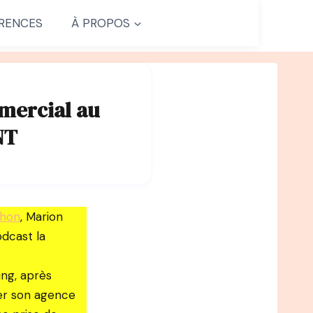
RENCES
À PROPOS
mmercial au
NT
thon
, Marion
odcast la
ing, après
cer son agence