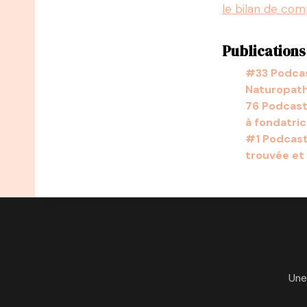
le bilan de co
Publications 
#33 Podcas
Naturopat
76 Podcast
à fondatri
#1 Podcast 
trouvée et
Une