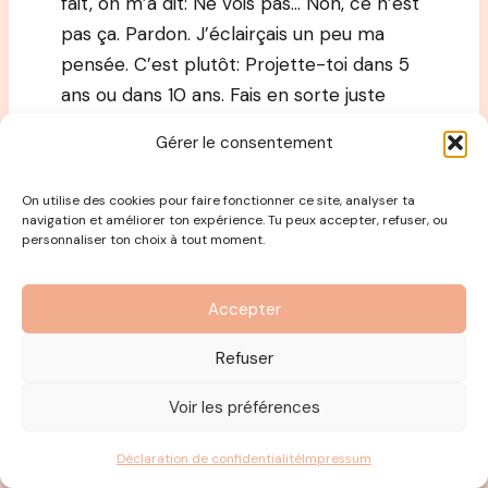
fait, on m’a dit: Ne vois pas… Non, ce n’est
pas ça. Pardon. J’éclairçais un peu ma
pensée. C’est plutôt: Projette-toi dans 5
ans ou dans 10 ans. Fais en sorte juste
d’aller vers la personne que tu as envie
Gérer le consentement
d’être. Et parfois, du coup, ça veut dire:
Renoncez à certaines choses à l’instant T
On utilise des cookies pour faire fonctionner ce site, analyser ta
parce que c’est mieux pour toi à l’avenir.
navigation et améliorer ton expérience. Tu peux accepter, refuser, ou
personnaliser ton choix à tout moment.
En me disant: Est-ce que ces décisions-là
Accepter
vont vraiment m’apporter du positif vers
la construction de ma vie, de la personne
Refuser
que j’ai envie d’être dans ma vie. Et donc
on m’a donné ce conseil au moment où
Voir les préférences
j’étais un peu perdue. En fait, justement, je
Déclaration de confidentialité
Impressum
ne savais pas entre les études, les projets