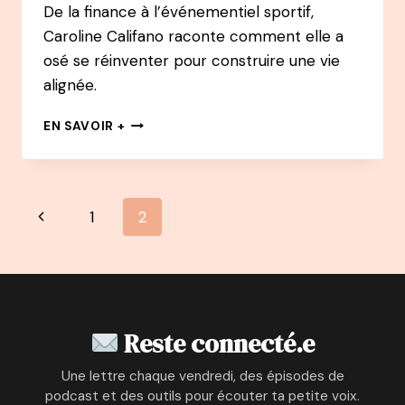
De la finance à l’événementiel sportif,
Caroline Califano raconte comment elle a
osé se réinventer pour construire une vie
alignée.
144
EN SAVOIR +
PODCAST
–
CAROLINE
CALIFANO
Navigation
Page
1
2
:
DE
de
précédente
DIRECTRICE
FINANCIÈRE
page
À
DIRECTRICE
DE
Reste connecté.e
PROJETS
SPORTIFS
Une lettre chaque vendredi, des épisodes de
INTERNATIONAUX
podcast et des outils pour écouter ta petite voix.