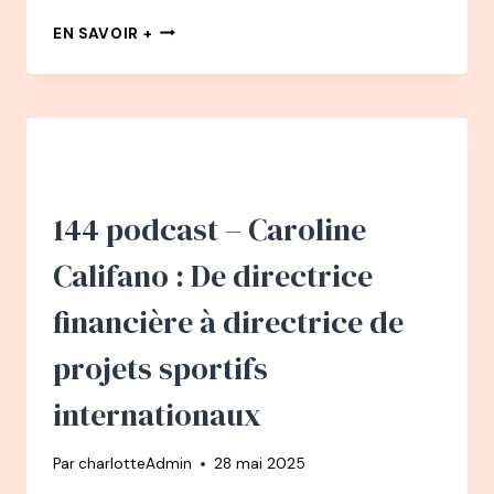
145
EN SAVOIR +
PODCAST
–
DEBORAH
PARDO
:
DE
CHERCHEUSE
EN
144 podcast – Caroline
ÉCOLOGIE
À
Califano : De directrice
LEADER
D’ENVERGURE
financière à directrice de
POUR
LA
projets sportifs
PLANÈTE
internationaux
Par
charlotteAdmin
28 mai 2025