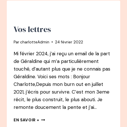
J’ÉTAIS
EN
2021
–
PAR
Vos lettres
GÉRALDINE
(RECONVERSION
Par
charlotteAdmin
24 février 2022
APRÈS
UN
Mi février 2024, j’ai reçu un email de la part
BURN-
de Géraldine qui m’a particulièrement
OUT)
touché, d’autant plus que je ne connais pas
Géraldine. Voici ses mots : Bonjour
Charlotte,Depuis mon burn out en juillet
2021, j’écris pour survivre. C’est mon 3eme
récit, le plus construit, le plus abouti. Je
remonte doucement la pente et j’ai…
VOS
EN SAVOIR +
LETTRES