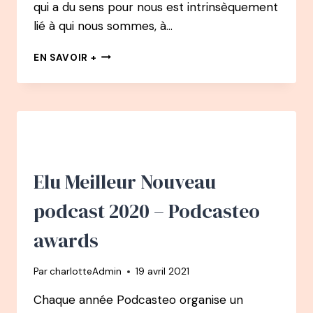
qui a du sens pour nous est intrinsèquement
lié à qui nous sommes, à…
QUE
EN SAVOIR +
SE
PASSE-
T-
IL
QUAND
NOUS
N’AVONS
PAS
Elu Meilleur Nouveau
DE
SENS
podcast 2020 – Podcasteo
DANS
NOTRE
awards
VIE
?
Par
charlotteAdmin
19 avril 2021
Chaque année Podcasteo organise un