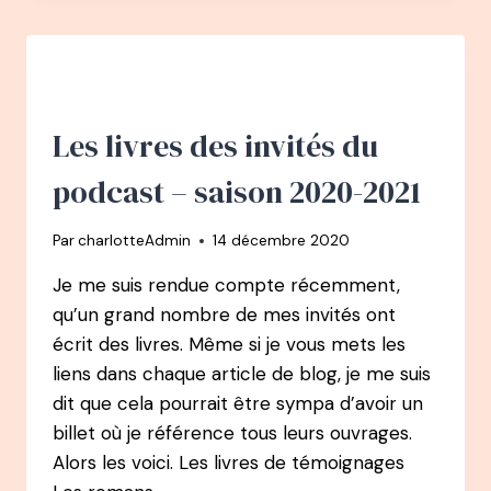
FONT
RÉFLÉCHIR
DANS
LE
CADRE
D’UN
Les livres des invités du
CHANGEMENT
DE
podcast – saison 2020-2021
VIE
Par
charlotteAdmin
14 décembre 2020
Je me suis rendue compte récemment,
qu’un grand nombre de mes invités ont
écrit des livres. Même si je vous mets les
liens dans chaque article de blog, je me suis
dit que cela pourrait être sympa d’avoir un
billet où je référence tous leurs ouvrages.
Alors les voici. Les livres de témoignages