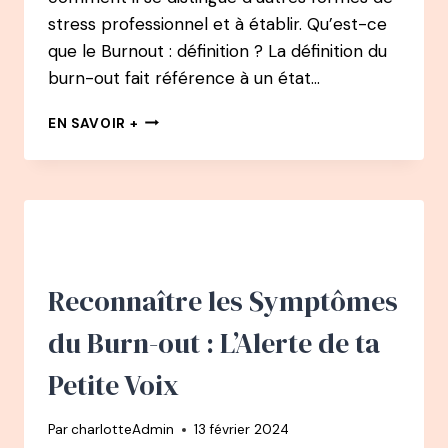
stress professionnel et à établir. Qu’est-ce
que le Burnout : définition ? La définition du
burn-out fait référence à un état…
DÉFINITION
EN SAVOIR +
DU
BURN-
OUT
:
COMPRENDRE
POUR
MIEUX
AGIR
Reconnaître les Symptômes
du Burn-out : L’Alerte de ta
Petite Voix
Par
charlotteAdmin
13 février 2024