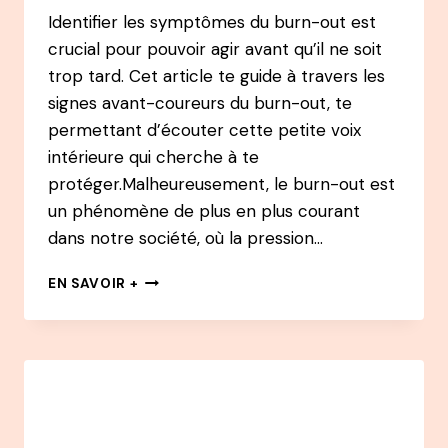
Identifier les symptômes du burn-out est
crucial pour pouvoir agir avant qu’il ne soit
trop tard. Cet article te guide à travers les
signes avant-coureurs du burn-out, te
permettant d’écouter cette petite voix
intérieure qui cherche à te
protéger.Malheureusement, le burn-out est
un phénomène de plus en plus courant
dans notre société, où la pression…
RECONNAÎTRE
EN SAVOIR +
LES
SYMPTÔMES
DU
BURN-
OUT
:
L’ALERTE
DE