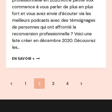
commence à vous parler de plus en plus
fort et vous avez envie d’écouter via les
meilleurs podcasts avec des témoignages
de personnes qui ont affronté la
reconversion professionnelle ? Voici une
liste créer en décembre 2020. Découvrez
les…
LES
EN SAVOIR +
MEILLEURS
PODCASTS
:
RECONVERSION
Navigation
Page
Page
1
2
3
4
PROFESSIONNELLE
de
précédente
suivante
page