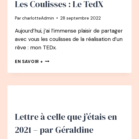
Les Coulisses : Le TedX
TA
PETITE
Par
charlotteAdmin
28 septembre 2022
VOIX
Aujourd’hui, j’ai l’immense plaisir de partager
avec vous les coulisses de la réalisation d’un
rêve : mon TEDx.
LES
EN SAVOIR +
COULISSES
:
LE
TEDX
Lettre à celle que j’étais en
2021 – par Géraldine