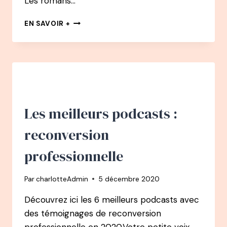
Les romans…
LES
EN SAVOIR +
LIVRES
DES
INVITÉS
DU
PODCAST
–
SAISON
2020-
Les meilleurs podcasts :
2021
reconversion
professionnelle
Par
charlotteAdmin
5 décembre 2020
Découvrez ici les 6 meilleurs podcasts avec
des témoignages de reconversion
professionnelle en 2020.Votre petite voix