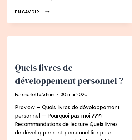
QUELS
EN SAVOIR +
LIVRES
DE
DÉVELOPPEMENT
PERSONNEL
POUR
AUGMENTER
LA
CONFIANCE
Quels livres de
EN
SOI
développement personnel ?
?
Par
charlotteAdmin
30 mai 2020
Preview — Quels livres de développement
personnel — Pourquoi pas moi ????
Recommandations de lecture Quels livres
de développement personnel lire pour