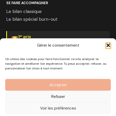
SE FAIRE ACCOMPAGNER
Le bilan classique
Le bilan spécial burn-out
1
prix
er
Psychologies Magazine
Gérer le consentement
On utilise des cookies pour faire fonctionner ce site, analyser ta
navigation et améliorer ton expérience. Tu peux accepter, refuser, ou
personnaliser ton choix à tout moment.
© 2026 Pourquoi pas moi · Société à mission · EURL au
capital de 1000€ · RCS Marseille · SIRET
Accepter
890 976 699 00037
OF n°93 13 18812 13 — Enregistré auprès du préfet de la
Refuser
région Provence-Alpes-Côte d'Azur
CGV
Mentions Légales
Politique de confidentialité
Voir les préférences
Gérer les cookies