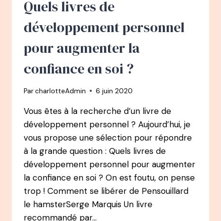
Quels livres de
2E
PRIX
développement personnel
DU
PUBLIC
pour augmenter la
AU
PARIS
confiance en soi ?
PODCAST
FESTIVAL
Par
charlotteAdmin
6 juin 2020
2020
Vous êtes à la recherche d’un livre de
développement personnel ? Aujourd’hui, je
vous propose une sélection pour répondre
à la grande question : Quels livres de
développement personnel pour augmenter
la confiance en soi ? On est foutu, on pense
trop ! Comment se libérer de Pensouillard
le hamsterSerge Marquis Un livre
recommandé par…