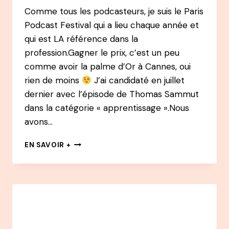
Comme tous les podcasteurs, je suis le Paris
Podcast Festival qui a lieu chaque année et
qui est LA référence dans la
profession.Gagner le prix, c’est un peu
comme avoir la palme d’Or à Cannes, oui
rien de moins
J’ai candidaté en juillet
dernier avec l’épisode de Thomas Sammut
dans la catégorie « apprentissage ».Nous
avons…
POURQUOI
EN SAVOIR +
PAS
MOI
–
DANS
LA
SÉLECTION
OFFICIELLE
ET