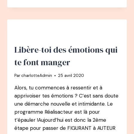
DE
L’ÉGOÏSME
POSITIF
:
PRENDRE
SOIN
DE
SOI
Libère-toi des émotions qui
SANS
CULPABILISER
te font manger
Par
charlotteAdmin
25 avril 2020
Alors, tu commences à ressentir et à
apprivoiser tes émotions ? C’est sans doute
une démarche nouvelle et intimidante. Le
programme Réalisacteur est là pour
t’épauler !Aujourd’hui est donc la 2ème
étape pour passer de FIGURANT à AUTEUR