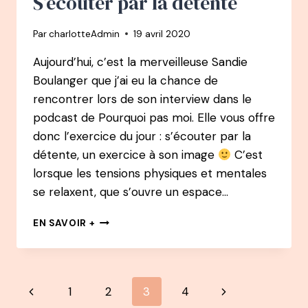
S’écouter par la détente
Par
charlotteAdmin
19 avril 2020
Aujourd’hui, c’est la merveilleuse Sandie
Boulanger que j’ai eu la chance de
rencontrer lors de son interview dans le
podcast de Pourquoi pas moi. Elle vous offre
donc l’exercice du jour : s’écouter par la
détente, un exercice à son image
C’est
lorsque les tensions physiques et mentales
se relaxent, que s’ouvre un espace…
S’ÉCOUTER
EN SAVOIR +
PAR
LA
DÉTENTE
Navigation
Page
Page
1
2
3
4