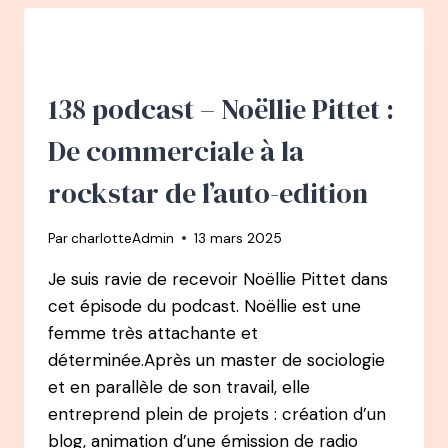
THOMAS
:
DE
CHASSEUSE
DE
138 podcast – Noëllie Pittet :
TÊTE
À
De commerciale à la
CUEILLEUSE
DE
rockstar de l’auto-edition
TALENTS
ET
Par
charlotteAdmin
13 mars 2025
FONDATRICE
D’EKLORE
Je suis ravie de recevoir Noëllie Pittet dans
cet épisode du podcast. Noëllie est une
femme très attachante et
déterminée.Après un master de sociologie
et en parallèle de son travail, elle
entreprend plein de projets : création d’un
blog, animation d’une émission de radio