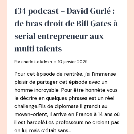
1ÈRE
DAME
134 podcast – David Gurlé :
DU
CANADA
de bras droit de Bill Gates à
À
AMBASSADRICE
serial entrepreneur aux
POUR
LA
multi talents
SANTÉ
MENTALE
Par
charlotteAdmin
10 janvier 2025
Pour cet épisode de rentrée, j’ai l’immense
plaisir de partager cet épisode avec un
homme incroyable. Pour être honnête vous
le décrire en quelques phrases est un réel
challenge.Fils de diplomate il grandit au
moyen-orient, il arrive en France à 14 ans où
il est harcelé.Les professeurs ne croient pas
en lui, mais c’était sans…