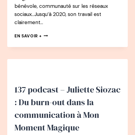
bénévole, communauté sur les réseaux
sociaux…Jusqu’à 2020, son travail est
clairement…
138
EN SAVOIR +
PODCAST
–
NOËLLIE
PITTET
:
DE
COMMERCIALE
À
137 podcast – Juliette Siozac
LA
ROCKSTAR
: Du burn-out dans la
DE
L’AUTO-
communication à Mon
EDITION
Moment Magique