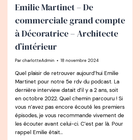
MEILLEUR
Emilie Martinet – De
PÂTISSIER
ET
commerciale grand compte
EX-
CONSULTANTE
à Décoratrice – Architecte
CHEZ
ACCENTURE
d’intérieur
Par
charlotteAdmin
18 novembre 2024
Quel plaisir de retrouver aujourd’hui Emilie
Martinet pour notre 5e rdv du podcast. La
dernière interview datait d’il y a 2 ans, soit
en octobre 2022. Quel chemin parcouru ! Si
vous n’avez pas encore écouté les premiers
épisodes, je vous recommande vivement de
les écouter avant celui-ci. C’est par là. Pour
rappel Emilie était…