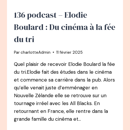
BURN-
OUT
136 podcast – Elodie
DANS
LA
Boulard : Du cinéma à la fée
COMMUNICATION
À
du tri
MON
MOMENT
Par
charlotteAdmin
11 février 2025
MAGIQUE
Quel plaisir de recevoir Elodie Boulard la fée
du tri.Elodie fait des études dans le cinéma
et commence sa carrière dans la pub. Alors
qu’elle venait juste d’emménager en
Nouvelle Zélande elle se retrouve sur un
tournage irréel avec les All Blacks. En
retournant en France, elle rentre dans la
grande famille du cinéma et…