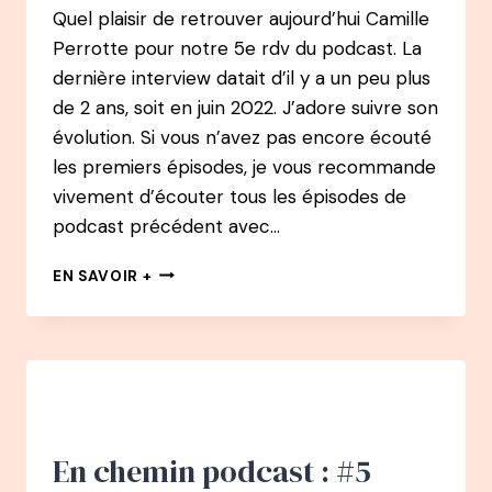
Quel plaisir de retrouver aujourd’hui Camille
Perrotte pour notre 5e rdv du podcast. La
dernière interview datait d’il y a un peu plus
de 2 ans, soit en juin 2022. J’adore suivre son
évolution. Si vous n’avez pas encore écouté
les premiers épisodes, je vous recommande
vivement d’écouter tous les épisodes de
podcast précédent avec…
EN
EN SAVOIR +
CHEMIN
PODCAST
:
#5
CAMILLE
PERROTTE
–
GAGNANTE
En chemin podcast : #5
DU