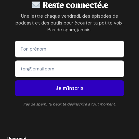
BAS
Reste connecté.e
Une lettre chaque vendredi, des épisodes de
podcast et des outils pour écouter ta petite voix.
Pas de spam, jamais.
Je m'inscris
Pas de spam. Tu peux te désinscrire à tout moment.