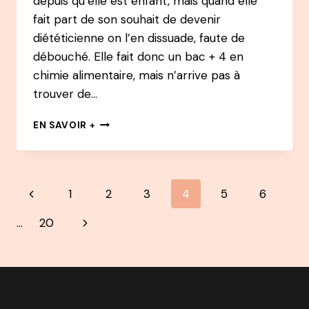
depuis qu’elle est enfant, mais quand elle
fait part de son souhait de devenir
diététicienne on l’en dissuade, faute de
débouché. Elle fait donc un bac + 4 en
chimie alimentaire, mais n’arrive pas à
trouver de…
133
EN SAVOIR +
PODCAST
–
BÉRENGÈRE
PHILIPPON
Navigation
Page
1
2
3
4
5
6
:
DU
de
précédente
Page
…
20
MARKETING
À
page
suivante
EXPERTE
EN
NUTRITION
IG