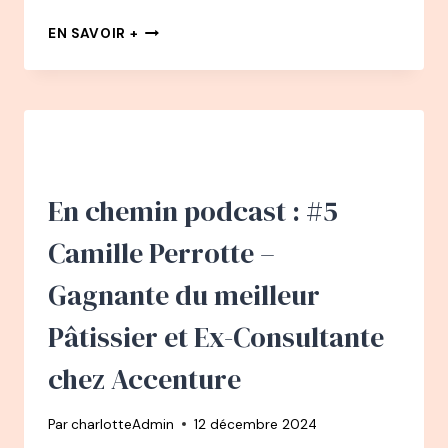
134
EN SAVOIR +
PODCAST
–
DAVID
GURLÉ
:
DE
BRAS
DROIT
En chemin podcast : #5
DE
BILL
Camille Perrotte –
GATES
À
Gagnante du meilleur
SERIAL
ENTREPRENEUR
Pâtissier et Ex-Consultante
AUX
MULTI
chez Accenture
TALENTS
Par
charlotteAdmin
12 décembre 2024