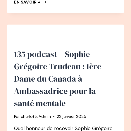
136
EN SAVOIR +
PODCAST
–
ELODIE
BOULARD
:
DU
CINÉMA
À
135 podcast – Sophie
LA
FÉE
Grégoire Trudeau : 1ère
DU
TRI
Dame du Canada à
Ambassadrice pour la
santé mentale
Par
charlotteAdmin
22 janvier 2025
Quel honneur de recevoir Sophie Grégoire