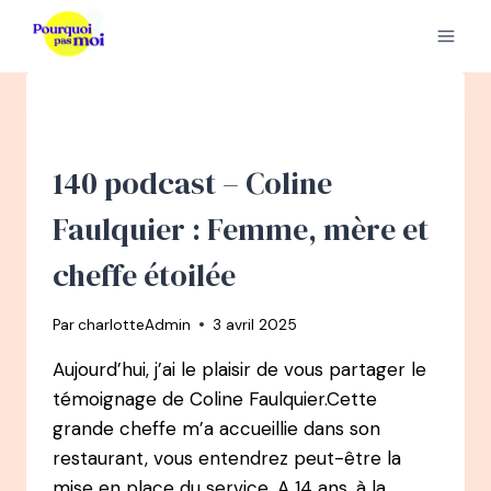
Aller
au
contenu
140 podcast – Coline
Faulquier : Femme, mère et
cheffe étoilée
Par
charlotteAdmin
3 avril 2025
Aujourd’hui, j’ai le plaisir de vous partager le
témoignage de Coline Faulquier.Cette
grande cheffe m’a accueillie dans son
restaurant, vous entendrez peut-être la
mise en place du service. A 14 ans, à la