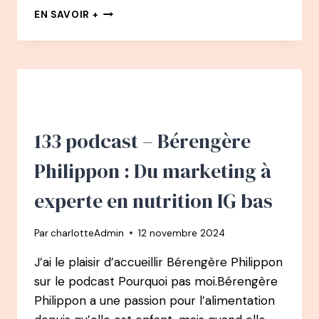
EN
EN SAVOIR +
CHEMIN
PODCAST
:
#5
EMILIE
MARTINET
–
DE
133 podcast – Bérengère
COMMERCIALE
GRAND
Philippon : Du marketing à
COMPTE
À
experte en nutrition IG bas
DÉCORATRICE
–
Par
charlotteAdmin
12 novembre 2024
ARCHITECTE
D’INTÉRIEUR
J’ai le plaisir d’accueillir Bérengère Philippon
sur le podcast Pourquoi pas moi.Bérengère
Philippon a une passion pour l’alimentation