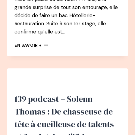
grande surprise de tout son entourage, elle
décide de faire un bac Hôtellerie-
Restauration. Suite à son 1er stage, elle
confirme qu’elle est…
140
EN SAVOIR +
PODCAST
–
COLINE
FAULQUIER
:
FEMME,
MÈRE
ET
139 podcast – Solenn
CHEFFE
ÉTOILÉE
Thomas : De chasseuse de
tête à cueilleuse de talents