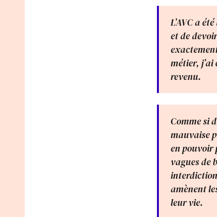
L’AVC a été
et de devoi
exactement 
métier, j’ai
revenu.
Comme si di
mauvaise pe
en pouvoir p
vagues de b
interdictio
amènent les
leur vie.