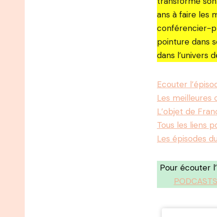
transformé son 
ans à faire les
conférencier-ph
pointure dans s
dans l’univers 
Ecouter l’épis
Les meilleures c
L’objet de Fra
Tous les liens p
Les épisodes d
Pour écouter 
PODCASTS