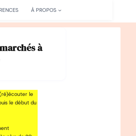
RENCES
À PROPOS
 marchés à
 (ré)écouter le
uis le début du
ment