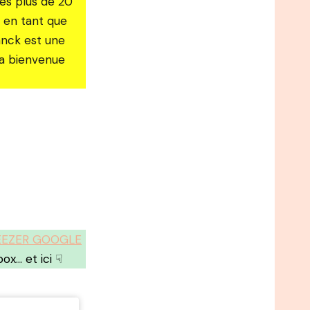
rès plus de 20
r en tant que
anck est une
la bienvenue
EEZER GOOGLE
x… et ici ☟