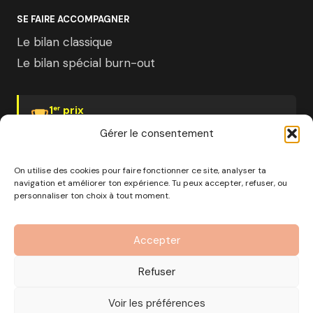
SE FAIRE ACCOMPAGNER
Le bilan classique
Le bilan spécial burn-out
1
prix
er
Psychologies Magazine
Gérer le consentement
On utilise des cookies pour faire fonctionner ce site, analyser ta
navigation et améliorer ton expérience. Tu peux accepter, refuser, ou
personnaliser ton choix à tout moment.
© 2026 Pourquoi pas moi · Société à mission · EURL au
capital de 1000€ · RCS Marseille · SIRET
Accepter
890 976 699 00037
OF n°93 13 18812 13 — Enregistré auprès du préfet de la
Refuser
région Provence-Alpes-Côte d'Azur
CGV
Mentions Légales
Politique de confidentialité
Voir les préférences