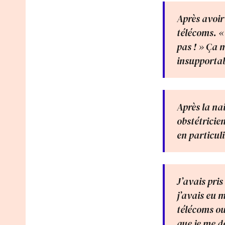
Après avoir
télécoms. «
pas ! » Ça 
insupportab
Après la na
obstétricie
en particul
J’avais pris
j’avais eu m
télécoms ou
que je me d