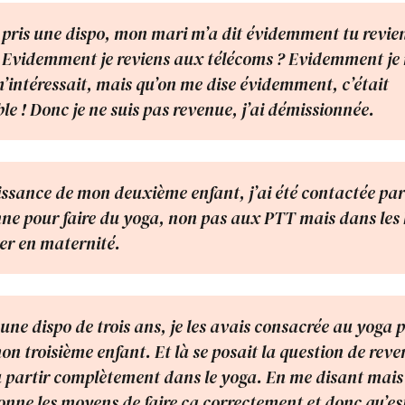
 pris une dispo, mon mari m’a dit évidemment tu revie
 Evidemment je reviens aux télécoms ? Evidemment je 
m’intéressait, mais qu’on me dise évidemment, c’était
le ! Donc je ne suis pas revenue, j’ai démissionnée.
issance de mon deuxième enfant, j’ai été contactée pa
nne pour faire du yoga, non pas aux PTT mais dans les
ier en maternité.
 une dispo de trois ans, je les avais consacrée au yoga 
on troisième enfant. Et là se posait la question de reve
 partir complètement dans le yoga. En me disant mais a
onne les moyens de faire ça correctement et donc qu’est