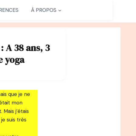
RENCES
À PROPOS
 A 38 ans, 3
e yoga
ais que je ne
 était mon
Mais j’étais
je suis très