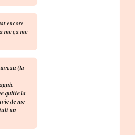
est encore
 Ça me ça me
ouveau (la
pagnie
e quitte la
nvie de me
tait un