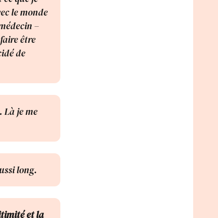
avec le monde
t médecin –
faire être
cidé de
. Là je me
ussi long.
timité et la