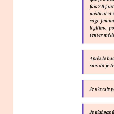
fais ? Il fa
médical et ê
sage-femme 
légitime, po
tenter méd
Après le ba
suis dit je t
Je n’avais p
Je n’ai pas 