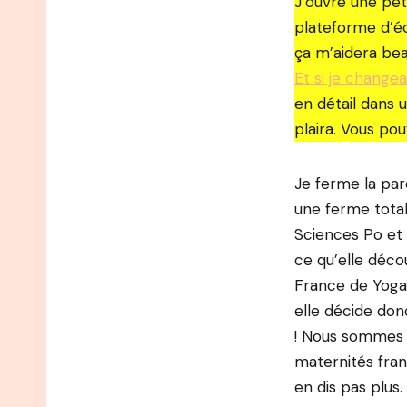
J’ouvre une pet
plateforme d’éc
ça m’aidera bea
Et si je change
en détail dans 
plaira. Vous pou
Je ferme la par
une ferme total
Sciences Po et
ce qu’elle déco
France de Yoga 
elle décide don
! Nous sommes 
maternités fran
en dis pas plus