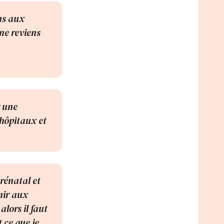
ns aux
ne reviens
r une
 hôpitaux et
prénatal et
nir aux
lors il faut
 ce que je