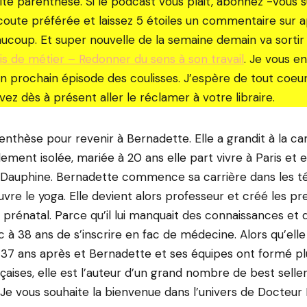
ite parenthèse. Si le podcast vous plait, abonnez -vous s
oute préférée et laissez 5 étoiles un commentaire sur 
ucoup. Et super nouvelle de la semaine demain va sorti
ais de métier – Redonner du sens à son travail
. Je vous en
un prochain épisode des coulisses. J’espère de tout coeur 
vez dès à présent aller le réclamer à votre libraire.
enthèse pour revenir à Bernadette. Elle a grandit à la 
ement isolée, mariée à 20 ans elle part vivre à Paris et 
 Dauphine. Bernadette commence sa carrière dans les t
uvre le yoga. Elle devient alors professeur et créé les p
prénatal. Parce qu’il lui manquait des connaissances et de
c à 38 ans de s’inscrire en fac de médecine. Alors qu’elle
37 ans après et Bernadette et ses équipes ont formé p
çaises, elle est l’auteur d’un grand nombre de best seller
. Je vous souhaite la bienvenue dans l’univers de Docteu