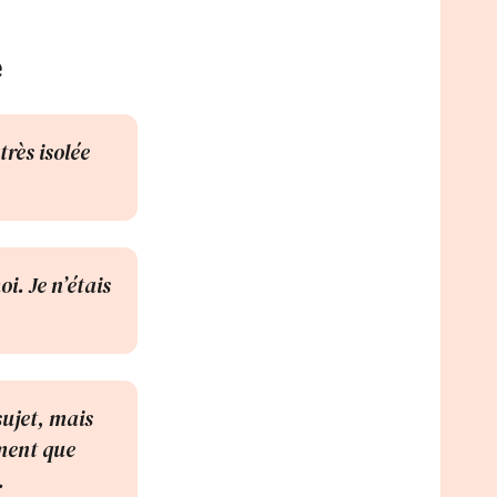
e
très isolée
i. Je n’étais
sujet, mais
iment que
.