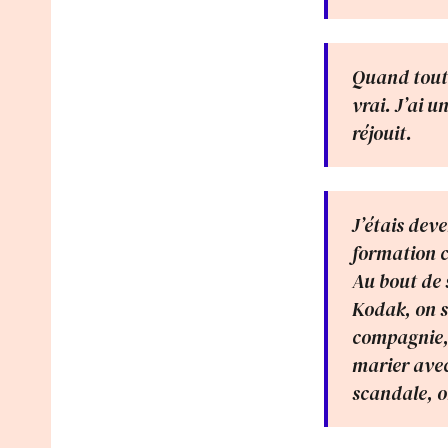
Quand tout 
vrai. J’ai u
réjouit.
J’étais dev
formation c
Au bout de 
Kodak, on se
compagnie, 
marier avec 
scandale, on