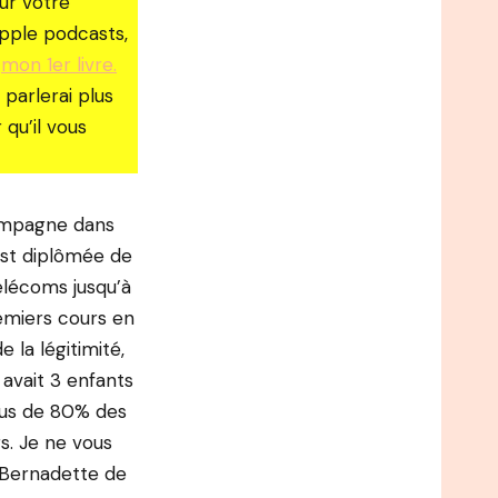
ur votre
apple podcasts,
r
mon 1er livre.
 parlerai plus
qu’il vous
campagne dans
est diplômée de
élécoms jusqu’à
remiers cours en
 la légitimité,
 avait 3 enfants
lus de 80% des
s. Je ne vous
r Bernadette de