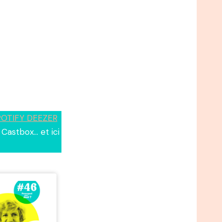
OTIFY DEEZER
Castbox… et ici