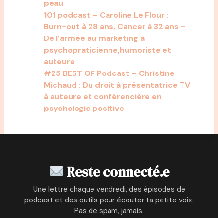
peau
101 podcast – Caroline Le Flour :
Burn-out à 28 ans, Cancer à 32 ans –
De l’armée au marketing à
psychopraticienne,humoriste et
auteure
#25 BEST OF Podcast – Christine
Michaud : Du droit à présentatrice TV
à auteure et conférencière en
psychologie positive
Reste connecté.e
Une lettre chaque vendredi, des épisodes de
podcast et des outils pour écouter ta petite voix.
Pas de spam, jamais.