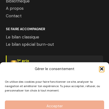
Bibliothèque
A propos
Contact
SE FAIRE ACCOMPAGNER
Le bilan classique
Le bilan spécial burn-out
1
prix
er
Psychologies Magazine
Gérer le consentement
On utilise des cookies pour faire fonctionner ce site, analyser ta
navigation et améliorer ton expérience. Tu peux accepter, refuser, ou
personnaliser ton choix à tout moment.
© 2026 Pourquoi pas moi · Société à mission · EURL au
capital de 1000€ · RCS Marseille · SIRET
Accepter
890 976 699 00037