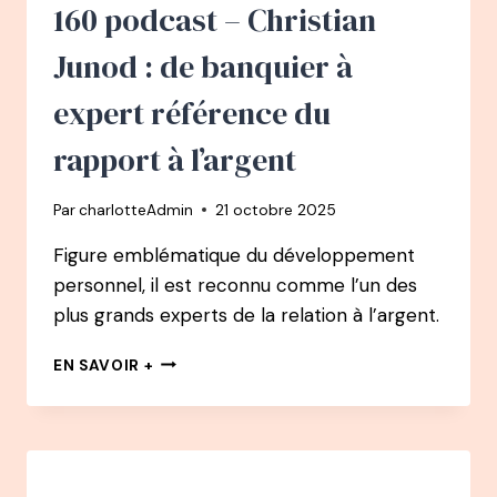
RÉALISÉ
160 podcast – Christian
SON
RÊVE
Junod : de banquier à
APRÈS
UN
expert référence du
BURN-
OUT
rapport à l’argent
–
VIVRE
Par
charlotteAdmin
21 octobre 2025
DE
LA
Figure emblématique du développement
BD
personnel, il est reconnu comme l’un des
plus grands experts de la relation à l’argent.
160
EN SAVOIR +
PODCAST
–
CHRISTIAN
JUNOD
: