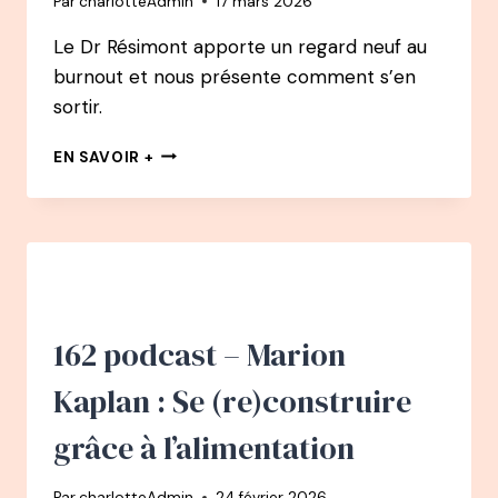
Par
charlotteAdmin
17 mars 2026
COMPRENDRE,
L’ACCUEILLIR
Le Dr Résimont apporte un regard neuf au
burnout et nous présente comment s’en
sortir.
163
EN SAVOIR +
PODCAST
–
BURN-
OUT
:
SE
RELEVER
EN
162 podcast – Marion
QUELQUES
JOURS
Kaplan : Se (re)construire
AVEC
LE
grâce à l’alimentation
DOCTEUR
RÉSIMONT
Par
charlotteAdmin
24 février 2026