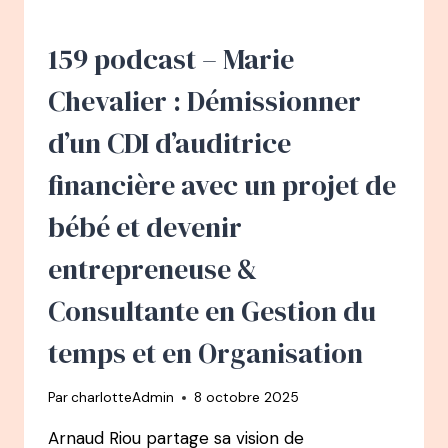
DE
BANQUIER
À
159 podcast – Marie
EXPERT
RÉFÉRENCE
Chevalier : Démissionner
DU
RAPPORT
d’un CDI d’auditrice
À
L’ARGENT
financière avec un projet de
bébé et devenir
entrepreneuse &
Consultante en Gestion du
temps et en Organisation
Par
charlotteAdmin
8 octobre 2025
Arnaud Riou partage sa vision de