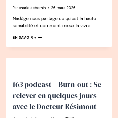
DE
Par
charlotteAdmin
26 mars 2026
CHAUFFEUR
DE
Nadège nous partage ce qu’est la haute
MAÎTRE
sensibilité et comment mieux la vivre
À
CHAMPION
164
DU
EN SAVOIR +
PODCAST
MONDE
–
D’APNÉE
NADÈGE
PÉTREL
:
LA
HAUTE
SENSIBILITÉ
163 podcast – Burn-out : Se
CHEZ
L’ENFANT
relever en quelques jours
:
LA
avec le Docteur Résimont
RECONNAÎTRE,
LA