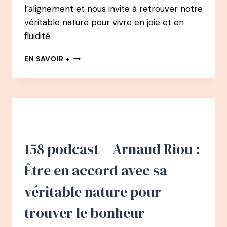
l’alignement et nous invite à retrouver notre
véritable nature pour vivre en joie et en
fluidité.
159
EN SAVOIR +
PODCAST
–
MARIE
CHEVALIER
:
DÉMISSIONNER
D’UN
CDI
158 podcast – Arnaud Riou :
D’AUDITRICE
FINANCIÈRE
Être en accord avec sa
AVEC
UN
véritable nature pour
PROJET
DE
trouver le bonheur
BÉBÉ
ET