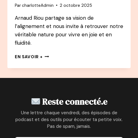
Par
charlotteAdmin
2 octobre 2025
DEVENIR
ENTREPRENEUSE
Arnaud Riou partage sa vision de
&
l’alignement et nous invite à retrouver notre
CONSULTANTE
EN
véritable nature pour vivre en joie et en
GESTION
fluidité.
DU
TEMPS
158
EN SAVOIR +
ET
PODCAST
EN
–
ORGANISATION
ARNAUD
RIOU
:
ÊTRE
Reste connecté.e
EN
ACCORD
Une lettre chaque vendredi, des épisodes de
AVEC
podcast et des outils pour écouter ta petite voix.
SA
Pas de spam, jamais.
VÉRITABLE
NATURE