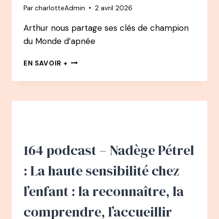
Par
charlotteAdmin
2 avril 2026
Arthur nous partage ses clés de champion
du Monde d’apnée
165
EN SAVOIR +
PODCAST
–
ARTHUR
GUÉRIN
BOËRI
PODCAST
:
COMMENT
164 podcast – Nadège Pétrel
LA
RESPIRATION
: La haute sensibilité chez
A
CHANGÉ
l’enfant : la reconnaître, la
SA
VIE
comprendre, l’accueillir
–