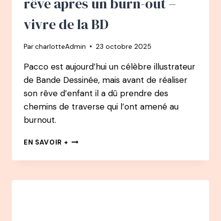
rêve après un burn-out –
vivre de la BD
Par
charlotteAdmin
23 octobre 2025
Pacco est aujourd’hui un célèbre illustrateur
de Bande Dessinée, mais avant de réaliser
son rêve d’enfant il a dû prendre des
chemins de traverse qui l’ont amené au
burnout.
161
EN SAVOIR +
PODCAST
–
PACCO
:
COMMENT
IL
A