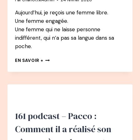
Aujourd’hui, je reçois une femme libre.
Une femme engagée.
Une femme qui ne laisse personne
indifférent, qui n’a pas sa langue dans sa
poche.
162
EN SAVOIR +
PODCAST
–
MARION
KAPLAN
:
SE
(RE)CONSTRUIRE
GRÂCE
161 podcast – Pacco :
À
L’ALIMENTATION
Comment il a réalisé son