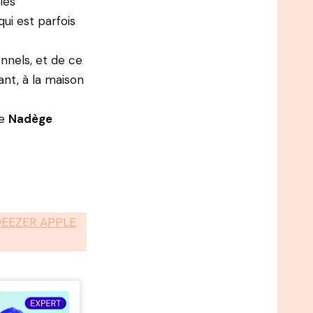
les
ui est parfois
onnels, et de ce
nt, à la maison
de
Nadège
DEEZER APPLE