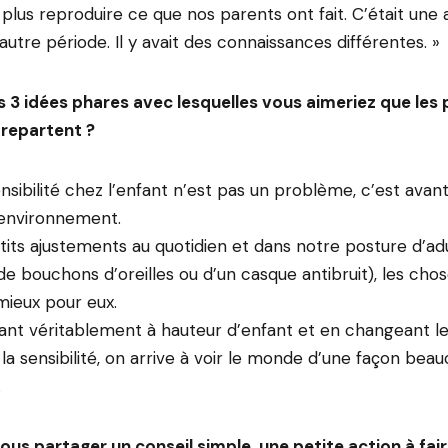
plus reproduire ce que nos parents ont fait. C’était une
 autre période. Il y avait des connaissances différentes. »
s 3 idées phares avec lesquelles vous aimeriez que les
repartent ?
nsibilité chez l’enfant n’est pas un problème, c’est avan
’environnement.
tits ajustements au quotidien et dans notre posture d’a
on de bouchons d’oreilles ou d’un casque antibruit), les ch
ieux pour eux.
ant véritablement à hauteur d’enfant et en changeant le
 la sensibilité, on arrive à voir le monde d’une façon bea
.
us partager un conseil simple, une petite action à fair