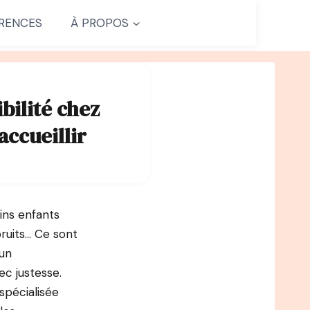
RENCES
À PROPOS
bilité chez
accueillir
ins enfants
bruits… Ce sont
 un
c justesse.
spécialisée