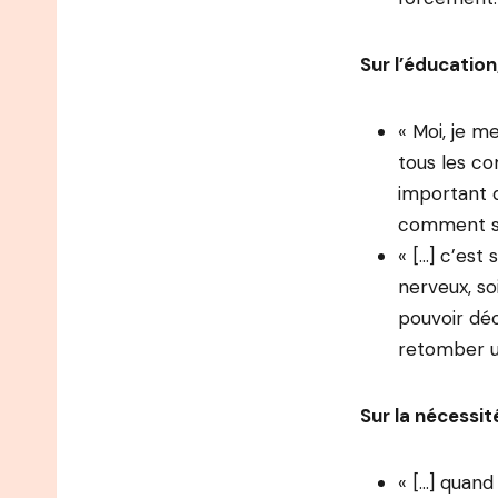
Sur l’éducation
« Moi, je m
tous les c
important 
comment s’a
« […] c’est 
nerveux, soi
pouvoir déc
retomber un
Sur la nécessité
« […] quand