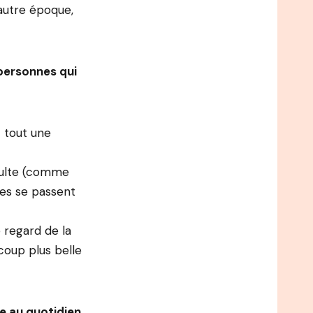
 autre époque,
 personnes qui
t tout une
dulte (comme
oses se passent
 regard de la
ucoup plus belle
e au quotidien