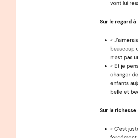
vont lui res
Sur le regard à
« J’aimerai
beaucoup un
n’est pas u
« Et je pen
changer de 
enfants auj
belle et be
Sur la richesse
« C’est jus
forcément. E