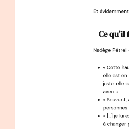
Et évidemment d
Ce qu’il
Nadège Pétrel
« Cette haut
elle est en 
juste, elle
avec. »
« Souvent, a
personnes 
« […] je lui
à changer p