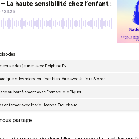
nous partage :
ence de maman de deux filles hautement sensibles qui l’