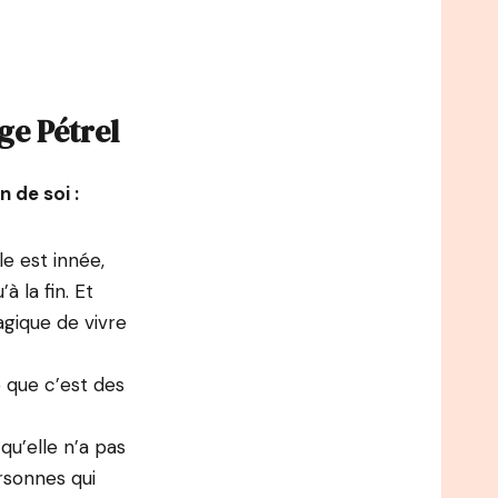
ge Pétrel
n de soi :
le est innée,
à la fin. Et
agique de vivre
re que c’est des
 qu’elle n’a pas
ersonnes qui