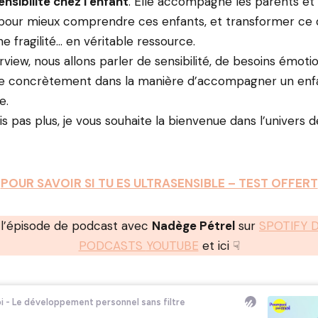
nsibilité chez l’enfant
. Elle accompagne les parents et 
pour mieux comprendre ces enfants, et transformer ce q
fragilité… en véritable ressource.
rview, nous allons parler de sensibilité, de besoins émoti
e concrètement dans la manière d’accompagner un enfa
e.
is pas plus, je vous souhaite la bienvenue dans l’univers 
POUR SAVOIR SI TU ES ULTRASENSIBLE – TEST OFFERT
 l’épisode de podcast avec
Nadège Pétrel
sur
SPOTIFY 
PODCASTS
YOUTUBE
et ici ☟