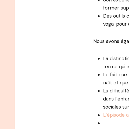
former aupr
Des outils 
yoga, pour 
Nous avons éga
La distincti
terme qui i
Le fait que 
naît et que
La difficul
dans l’enfa
sociales su
L’épisode 