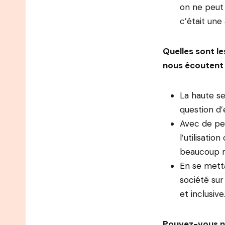
on ne peut 
c’était une
Quelles sont le
nous écoutent 
La haute se
question d
Avec de pe
l’utilisati
beaucoup m
En se mett
société sur
et inclusive
Pouvez-vous no