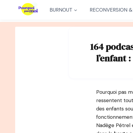
Aller
BURNOUT
RECONVERSION &
au
contenu
164 podcas
l’enfant 
Pourquoi pas mo
ressentent tout
des enfants souv
fonctionnement 
Nadège Pétrel e