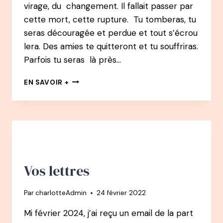
virage, du changement. Il fallait passer par
cette mort, cette rupture. Tu tomberas, tu
seras découragée et perdue et tout s’écrou
lera. Des amies te quitteront et tu souffriras.
Parfois tu seras là près…
LETTRE
EN SAVOIR +
À
CELLE
QUE
J’ÉTAIS
EN
2021
–
PAR
Vos lettres
GÉRALDINE
(RECONVERSION
Par
charlotteAdmin
24 février 2022
APRÈS
UN
Mi février 2024, j’ai reçu un email de la part
BURN-