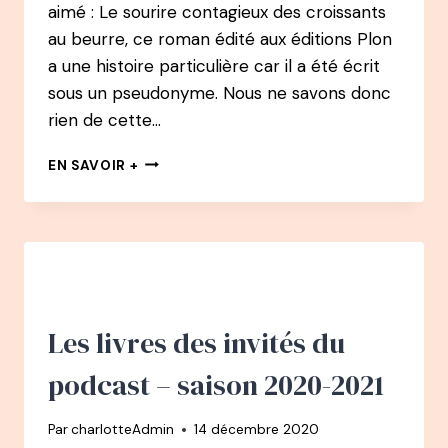
aimé : Le sourire contagieux des croissants
au beurre, ce roman édité aux éditions Plon
a une histoire particulière car il a été écrit
sous un pseudonyme. Nous ne savons donc
rien de cette…
BONUS
EN SAVOIR +
:
CAMILLE
ANDREA
–
AUTEUR.E
MYSTÈRE
DU
SOURIRE
Les livres des invités du
CONTAGIEUX
DES
podcast – saison 2020-2021
CROISSANTS
AU
Par
charlotteAdmin
14 décembre 2020
BEURRE