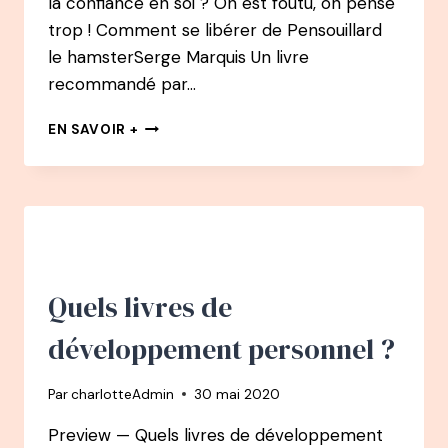
la confiance en soi ? On est foutu, on pense
trop ! Comment se libérer de Pensouillard
le hamsterSerge Marquis Un livre
recommandé par…
QUELS
EN SAVOIR +
LIVRES
DE
DÉVELOPPEMENT
PERSONNEL
POUR
AUGMENTER
LA
CONFIANCE
Quels livres de
EN
SOI
développement personnel ?
?
Par
charlotteAdmin
30 mai 2020
Preview — Quels livres de développement