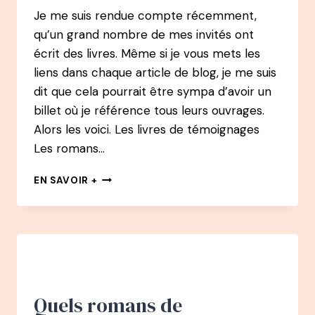
Je me suis rendue compte récemment,
qu’un grand nombre de mes invités ont
écrit des livres. Même si je vous mets les
liens dans chaque article de blog, je me suis
dit que cela pourrait être sympa d’avoir un
billet où je référence tous leurs ouvrages.
Alors les voici. Les livres de témoignages
Les romans…
LES
EN SAVOIR +
LIVRES
DES
INVITÉS
DU
PODCAST
–
SAISON
2020-
Quels romans de
2021