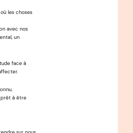
 où les choses
ion avec nos
ental, un
tude face à
ffecter.
connu.
prêt à être
rendre sur nous.