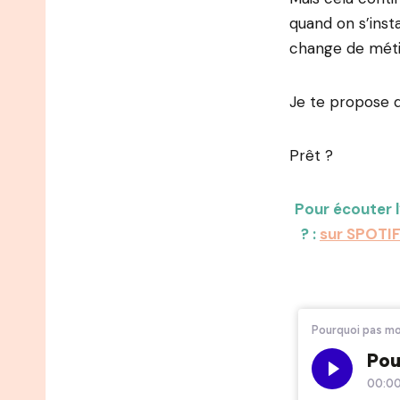
quand on s’inst
change de méti
Je te propose 
Prêt ?
Pour écouter 
? :
sur SPOTI