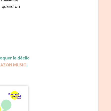
e quand on
quer le déclic
MAZON MUSIC
,