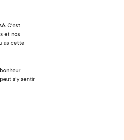
é. C’est
es et nos
u as cette
 bonheur
peut s’y sentir