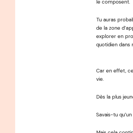
le composent.
Tu auras probab
de la zone d’ap
explorer en pr
quotidien dans n
Car en effet, 
vie.
Dès la plus jeu
Savais-tu qu’u
Mais cela conti