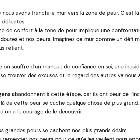
 nous avons franchi le mur vers la zone de peur. C’est là
 délicates.
ne de confort à la zone de peur implique une confrontat
s doutes et nos peurs. Imaginez ce mur comme un défi m
us retient.
 on souffre d’un manque de confiance en soi, une inquié
a se trouver des excuses et le regard des autres va nous a
gens abandonnent à cette étape, car ils ont peur de l’in
là de cette peur se cache quelque chose de plus grand, 
 on a le courage de le découvrir.
us grandes peurs se cachent nos plus grands désirs.
 remercier nos peurs pour ce qu’elles veulent nous app