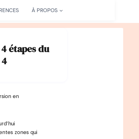
RENCES
À PROPOS
 4 étapes du
 4
rsion en
rd’hui
entes zones qui