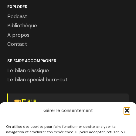
EXPLORER
Podcast
Bibliothèque
A propos
Contact
SE FAIRE ACCOMPAGNER
Le bilan classique
Le bilan spécial burn-out
1
prix
er
Psychologies Magazine
Gérer le consentement
On utilise des cookies pour faire fonctionner ce site, analyser ta
navigation et améliorer ton expérience. Tu peux accepter, refuser, ou