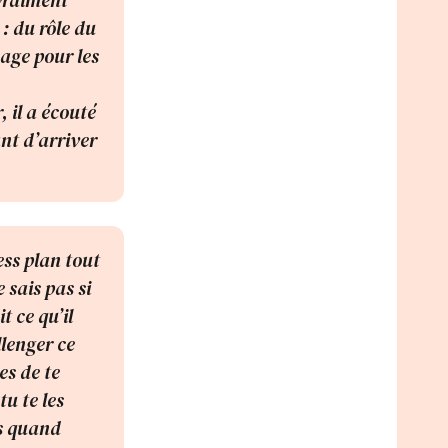
 vraiment
 : du rôle du
sage pour les
 il a écouté
ant d’arriver
ess plan tout
 sais pas si
t ce qu’il
llenger ce
es de te
u te les
is quand