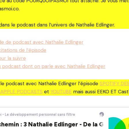
 au code POURQUOIPASMOI tout attaché. Je vous mets l
asmoi.co.
dans le podcast dans l’univers de Nathalie Edlinger.
de de podcast avec Nathalie Edlinger
itations de l’épisode
our la suivre
 podcast dont on parle avec Nathalie Edlinger
le podcast avec Nathalie Edlinger l’épisode
SPOTIFY DE
 APPLE PODCASTS
et
YOUTUBE
mais aussi EEKO ET Castb