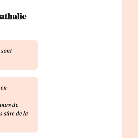
athalie
s sont
 en
cours de
s sûre de la