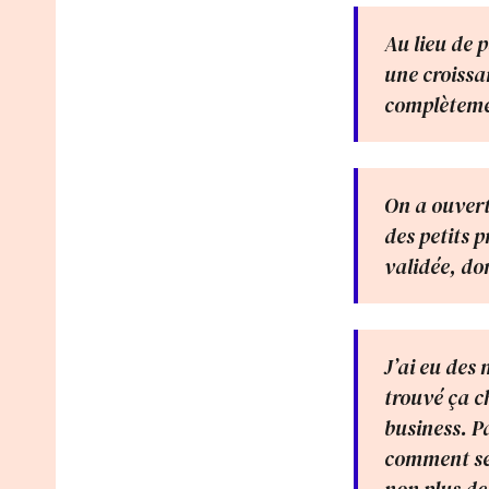
Au lieu de 
une croissa
complètemen
On a ouvert
des petits p
validée, do
J’ai eu des
trouvé ça c
business. P
comment se 