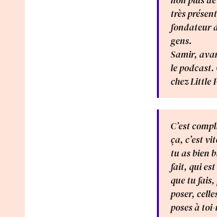
non plus de
très présent
fondateur d
gens.
Samir, avant
le podcast. 
chez Little 
C’est compl
ça, c’est vi
tu as bien b
fait, qui e
que tu fais,
poser, cell
poses à toi