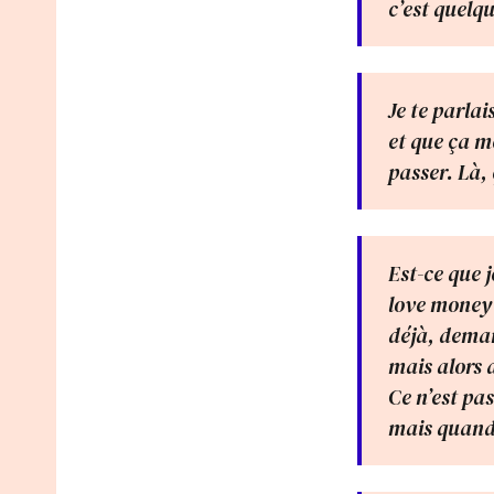
c’est quelq
Je te parlai
et que ça m
passer. Là,
Est-ce que j
love money 
déjà, deman
mais alors d
Ce n’est pa
mais quan