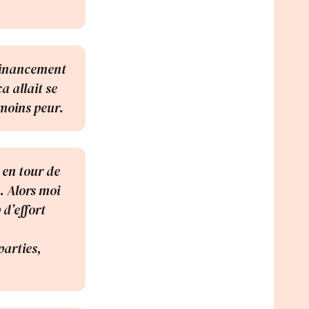
e financement
a allait se
 moins peur.
, en tour de
. Alors moi
d’effort
parties,