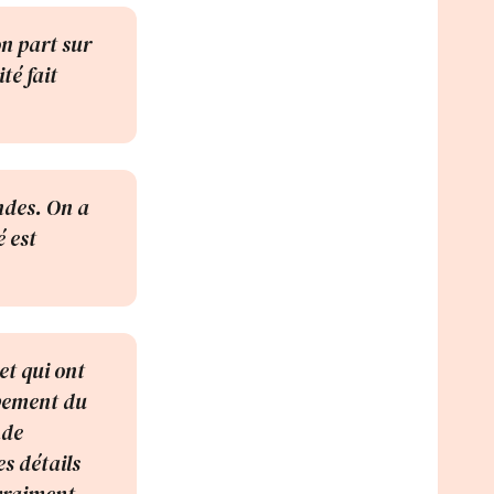
n part sur
té fait
ndes. On a
é est
et qui ont
ppement du
nde
s détails