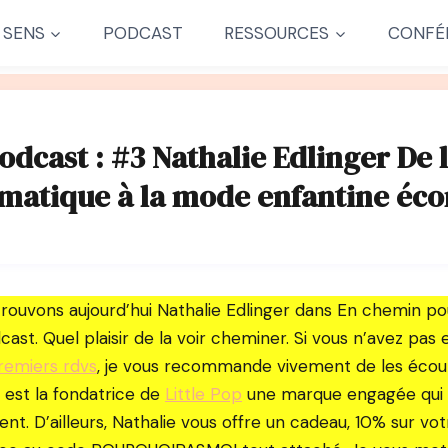
 SENS
PODCAST
RESSOURCES
CONFÉ
dcast : #3 Nathalie Edlinger De 
rmatique à la mode enfantine éc
trouvons aujourd’hui Nathalie Edlinger dans En chemin po
cast. Quel plaisir de la voir cheminer. Si vous n’avez pa
premiers rdvs
, je vous recommande vivement de les écou
e est la fondatrice de
Little Pop
une marque engagée qui h
nt. D’ailleurs, Nathalie vous offre un cadeau, 10% sur vo