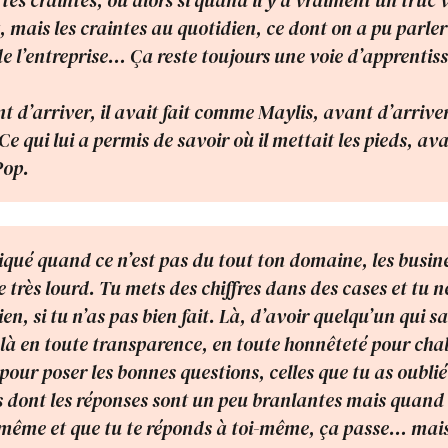
 tes craintes, ou alors si quand il y a vraiment un truc
, mais les craintes au quotidien, ce dont on a pu parler
e l’entreprise… Ça reste toujours une voie d’apprentis
 d’arriver, il avait fait comme Maylis, avant d’arriver,
Ce qui lui a permis de savoir où il mettait les pieds, av
Pop.
iqué quand ce n’est pas du tout ton domaine, les busin
te très lourd. Tu mets des chiffres dans des cases et tu ne
ien, si tu n’as pas bien fait. Là, d’avoir quelqu’un qui sai
st là en toute transparence, en toute honnêteté pour cha
 pour poser les bonnes questions, celles que tu as oublié
es dont les réponses sont un peu branlantes mais quand t
-même et que tu te réponds à toi-même, ça passe… ma