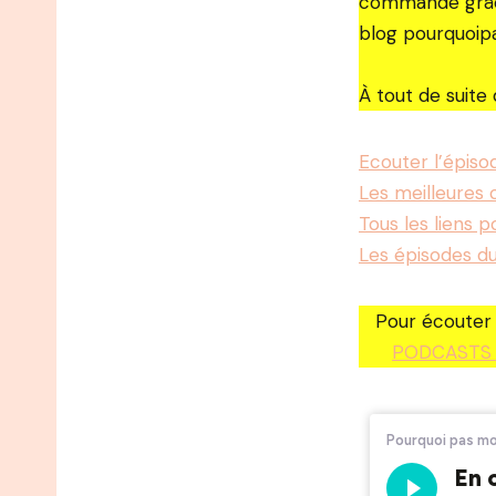
commande grâce
blog pourquoip
À tout de suite 
Ecouter l’épiso
Les meilleures c
Tous les liens p
Les épisodes du
Pour écouter 
PODCASTS