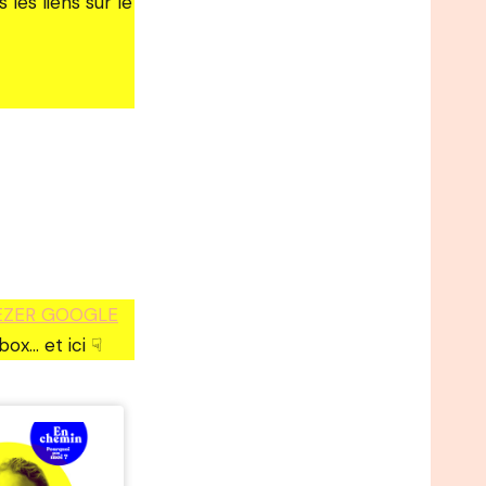
es liens sur le
EZER GOOGLE
ox… et ici ☟