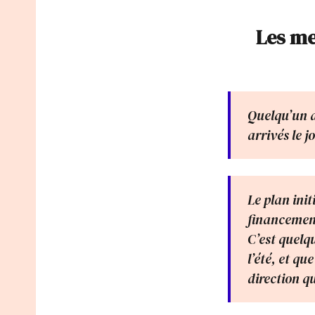
Les me
Quelqu’un de
arrivés le jo
Le plan init
financement
C’est quelq
l’été, et qu
direction q