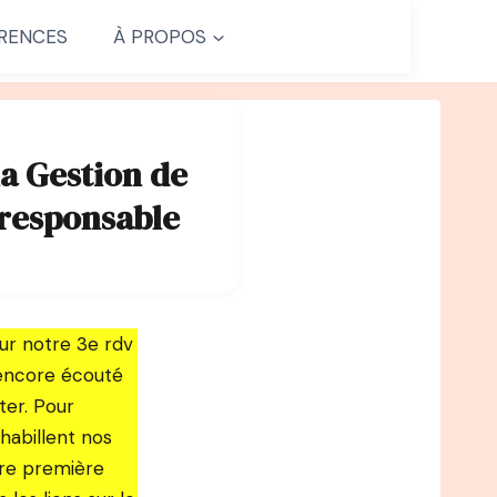
RENCES
À PROPOS
la Gestion de
oresponsable
ur notre 3e rdv
s encore écouté
ter. Pour
abillent nos
tre première